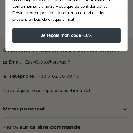
conformément à notre Politique de confidentialité.
Désinscription possible à tout moment via le lien
Ajouter au panier
Ajouter au panier
présent en bas de chaque e-mail.
Je reçois mon code -10%
Comment contacter notre service client ?
📧
Email :
EasyGusto@orange.fr
📱
Téléphone :
+33 7 82 38 09 40
Notre équipe vous répond sous
48h à 72h
.
Menu principal
−10 % sur ta 1ère commande