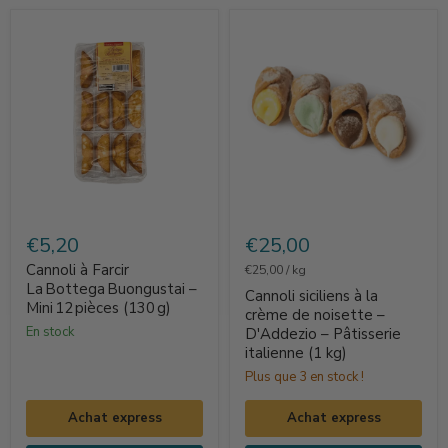
Cannoli
Cannoli
à
siciliens
€5,20
€25,00
Farcir
à
Cannoli à Farcir
€25,00
/
kg
La Bottega Buongustai
la
La Bottega Buongustai –
Cannoli siciliens à la
Mini 12 pièces (130 g)
–
crème
crème de noisette –
en stock
D'Addezio – Pâtisserie
Mini 12 pièces
de
italienne (1 kg)
(130 g)
noisette
Plus que 3 en stock !
–
D'Addezio
Achat express
Achat express
–