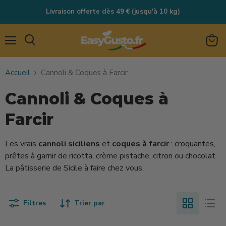
Livraison offerte dès 49 € (jusqu'à 10 kg)
Menu
Rechercher
Voir
le
Accueil
Cannoli & Coques à Farcir
panie
Cannoli & Coques à
Farcir
Les vrais
cannoli siciliens
et
coques à farcir
: croquantes,
prêtes à garnir de ricotta, crème pistache, citron ou chocolat.
La pâtisserie de Sicile à faire chez vous.
Filtres
Trier par