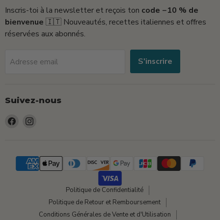
Inscris-toi à la newsletter et reçois ton
code −10 % de
bienvenue
🇮🇹 Nouveautés, recettes italiennes et offres
réservées aux abonnés.
S'inscrire
Adresse email
Suivez-nous
Trouvez-
Trouvez-
nous
nous
sur
sur
Facebook
Instagram
Politique de Confidentialité
Politique de Retour et Remboursement
Conditions Générales de Vente et d'Utilisation