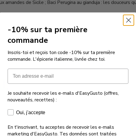
ux amandes de Sicile ; Baci Perugina au gianduja : les douceurs qu
-10% sur ta première
commande
Inscris-toi et reçois ton code -10% sur ta première
commande. L'épicerie italienne, livrée chez toi.
Email
Je souhaite recevoir les e-mails d'EasyGusto (offres,
nouveautés, recettes) :
Consentement e-mails marketing
Oui, j'accepte
En t'inscrivant, tu acceptes de recevoir les e-mails
marketing d'EasyGusto. Tes données sont traitées