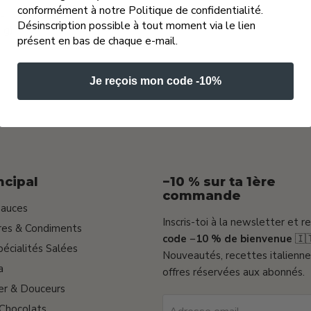
conformément à notre Politique de confidentialité.
-
Désinscription possible à tout moment via le lien
 g)
présent en bas de chaque e-mail.
Je reçois mon code -10%
ncipal
−10 % sur ta 1ère
commande
Sauces
Inscris-toi à la newsletter et r
gres & Condiments
code −10 % de bienvenue
🇮
pécialités Salées
Nouveautés, recettes italienne
a
offres réservées aux abonnés.
er & Douceurs
 Chocolats