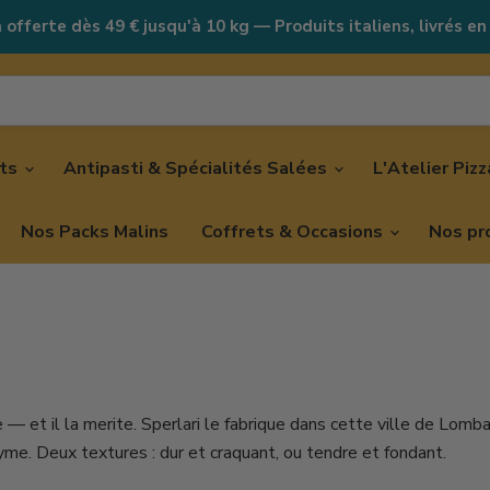
 offerte dès 49 € jusqu'à 10 kg — Produits italiens, livrés en
nts
Antipasti & Spécialités Salées
L'Atelier Piz
Nos Packs Malins
Coffrets & Occasions
Nos pr
 et il la merite. Sperlari le fabrique dans cette ville de Lomba
me. Deux textures : dur et craquant, ou tendre et fondant.