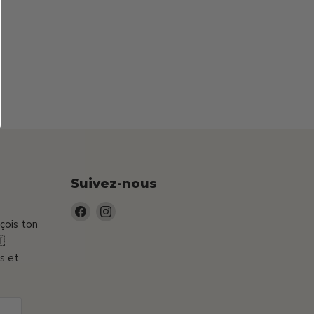
Suivez-nous
Trouvez-
Trouvez-
eçois ton
nous
nous

sur
sur
s et
Facebook
Instagram