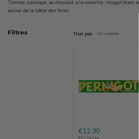
Torrone classique, au chocolat, a la noisette ; nougat blanc a
autour de la table des fetes.
Filtres
Trier par
Torrone
Morbido
€12,30
Pernigotti
€52,34
/
kg