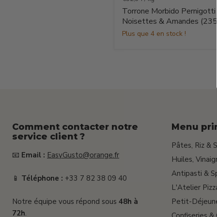
-
Noisettes
Torrone Morbido Pernigotti 
&
Noisettes & Amandes (235
Amandes
Plus que 4 en stock !
(235
g)
Comment contacter notre
Menu pri
service client ?
Pâtes, Riz & 
📧
Email :
EasyGusto@orange.fr
Huiles, Vinai
Antipasti & S
📱
Téléphone :
+33 7 82 38 09 40
L'Atelier Pizz
Notre équipe vous répond sous
48h à
Petit-Déjeun
72h
.
Confiseries &