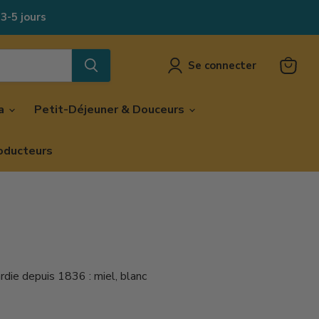
 3-5 jours
Se connecter
Voir
le
panier
za
Petit-Déjeuner & Douceurs
oducteurs
rdie depuis 1836 : miel, blanc