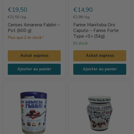
Cerises
Farine
Amarena
Manitoba
€19,50
€14,90
Fabbri
Oro
€32,50
/
kg
€2,98
/
kg
–
Caputo
Cerises Amarena Fabbri –
Farine Manitoba Oro
Pot
–
Pot (600 g)
Caputo – Farine Forte
Type « 0 » (5 kg)
(600
Farine
Plus que 2 en stock !
en stock
g)
Forte
Type
Achat express
Achat express
« 0 »
(5 kg)
Ajouter au panier
Ajouter au panier