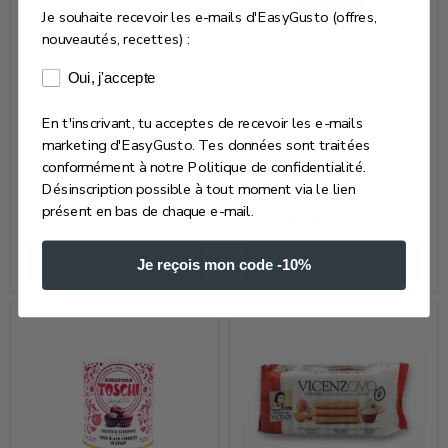
Je souhaite recevoir les e-mails d'EasyGusto (offres,
nouveautés, recettes) :
Sirop
Cacao
Consentement e-mails marketing
Oui, j'accepte
Amarena
Amaro
€17,00
€4,95
Fabbri
Perugina
Sirop Amarena Fabbri –
Cacao Amaro Perugina -
En t'inscrivant, tu acceptes de recevoir les e-mails
–
-
Cerise sauvage (1 L) |
Intensité amère (75 g)
marketing d'EasyGusto. Tes données sont traitées
Authentique Italien
Cerise
Intensité
Plus que 3 en stock !
conformément à notre Politique de confidentialité.
Plus que 2 en stock !
sauvage
amère
Désinscription possible à tout moment via le lien
(1 L)
(75
présent en bas de chaque e-mail.
Achat express
Achat express
|
g)
Authentique
Ajouter au panier
Ajouter au panier
Je reçois mon code -10%
Italien