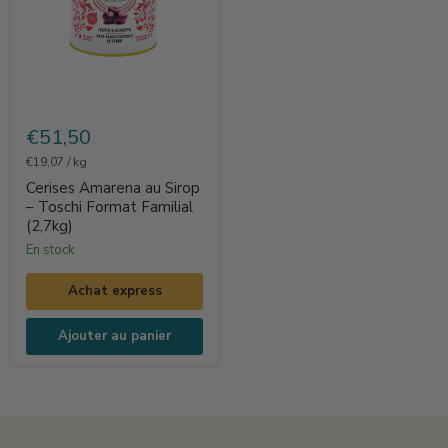
Cerises
Amarena
€51,50
au
€19,07
/
kg
Sirop
Cerises Amarena au Sirop
–
– Toschi Format Familial
(2,7kg)
Toschi
en stock
Format
Familial
Achat express
(2,7kg)
Ajouter au panier