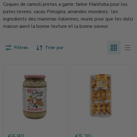
Coques de cannoli pretes a garnir, farine Manitoba pour les
pates levees, cacao Perugina, amandes mondees : les
ingredients des mammas italiennes, reunis pour que tes dolci
maison aient la bonne texture et la bonne saveur.
Filtres
Trier par
Grano
Cannoli
Cotto
à
€6,80
€5,20