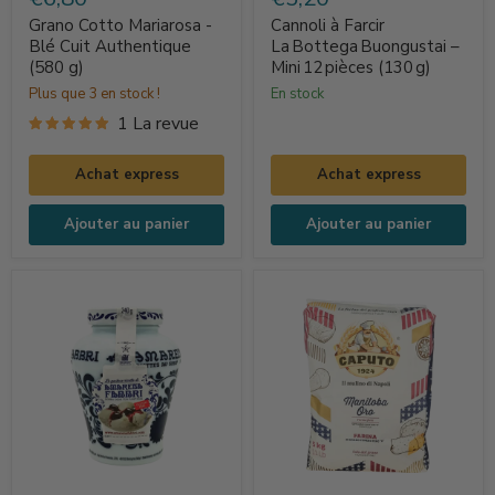
Mariarosa
Farcir
Grano Cotto Mariarosa -
Cannoli à Farcir
-
La Bottega Buongustai
Blé Cuit Authentique
La Bottega Buongustai –
(580 g)
Mini 12 pièces (130 g)
Blé
–
Plus que 3 en stock !
en stock
Cuit
Mini 12 pièces
1 La revue
Authentique
(130 g)
(580
Achat express
Achat express
g)
Ajouter au panier
Ajouter au panier