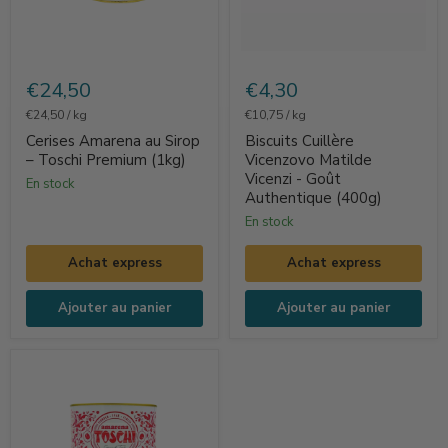
Cerises
Biscuits
Amarena
Cuillère
€24,50
€4,30
au
Vicenzovo
€24,50
/
kg
€10,75
/
kg
Sirop
Matilde
Cerises Amarena au Sirop
Biscuits Cuillère
–
Vicenzi
– Toschi Premium (1kg)
Vicenzovo Matilde
Vicenzi - Goût
Toschi
-
en stock
Authentique (400g)
Premium
Goût
en stock
(1kg)
Authentique
(400g)
Achat express
Achat express
Ajouter au panier
Ajouter au panier