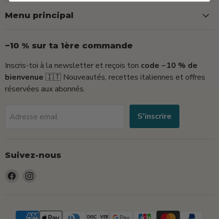
Menu principal
−10 % sur ta 1ère commande
Inscris-toi à la newsletter et reçois ton
code −10 % de
bienvenue
🇮🇹 Nouveautés, recettes italiennes et offres
réservées aux abonnés.
S'inscrire
Adresse email
Suivez-nous
Trouvez-
Trouvez-
nous
nous
sur
sur
Facebook
Instagram