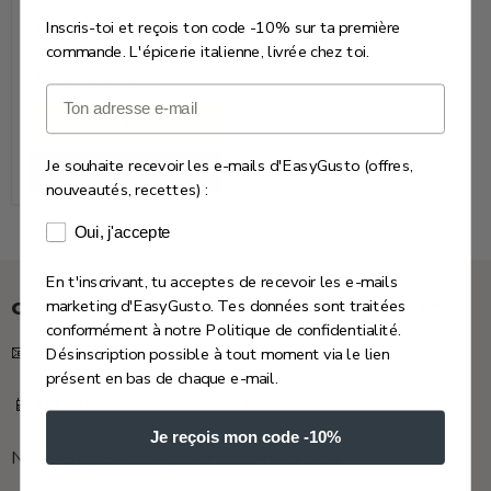
naturel
Pandoro au levain naturel
Q
Inscris-toi et reçois ton code -10% sur ta première
Q Maiuscola - Parfum
vanille (1kg)
commande. L'épicerie italienne, livrée chez toi.
Maiuscola
Plus que 1 en stock !
-
Email
Parfum
Achat express
vanille
(1kg)
Je souhaite recevoir les e-mails d'EasyGusto (offres,
Ajouter au panier
nouveautés, recettes) :
Consentement e-mails marketing
Oui, j'accepte
En t'inscrivant, tu acceptes de recevoir les e-mails
marketing d'EasyGusto. Tes données sont traitées
Comment contacter notre service client ?
conformément à notre Politique de confidentialité.
📧
Email :
EasyGusto@orange.fr
Désinscription possible à tout moment via le lien
présent en bas de chaque e-mail.
📱
Téléphone :
+33 7 82 38 09 40
Je reçois mon code -10%
Notre équipe vous répond sous
48h à 72h
.