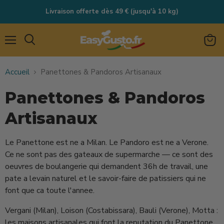
Livraison offerte dès 49 € (jusqu'à 10 kg)
Menu
Rechercher
Voir
le
Accueil
Panettones & Pandoros Artisanaux
panie
Panettones & Pandoros
Artisanaux
Le Panettone est ne a Milan. Le Pandoro est ne a Verone.
Ce ne sont pas des gateaux de supermarche — ce sont des
oeuvres de boulangerie qui demandent 36h de travail, une
pate a levain naturel et le savoir-faire de patissiers qui ne
font que ca toute l'annee.
Vergani (Milan), Loison (Costabissara), Bauli (Verone), Motta :
les maisons artisanales qui font la reputation du Panettone