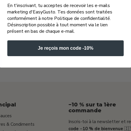
En t'inscrivant, tu acceptes de recevoir les e-mails
marketing d'EasyGusto. Tes données sont traitées
conformément à notre Politique de confidentialité.
Désinscription possible à tout moment via le lien
présent en bas de chaque e-mail.
Je reçois mon code -10%
ncipal
−10 % sur ta 1ère
commande
Sauces
Inscris-toi à la newsletter et r
gres & Condiments
code −10 % de bienvenue
🇮