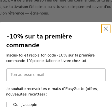
to, il y a de vraies personnes derrière les commandes. Si tu as 
t, sur ta livraison Colissimo, ou si tu veux simplement savoir d'où
u'on référence — écris-nous.
us 24h, du lundi au vendredi. Pas de bot, pas de FAQ qui ne rép
ise.
-10% sur ta première
mmandes en cours :
utilise la page
Suivi Colissimo
pour localise
commande
l.
Inscris-toi et reçois ton code -10% sur ta première
 reste :
utilise le formulaire ci-dessous ou envoie-nous un emai
commande. L'épicerie italienne, livrée chez toi.
On sera heureux de t'aider.
Email
Email
Je souhaite recevoir les e-mails d'EasyGusto (offres,
nouveautés, recettes) :
 téléphone
Consentement e-mails marketing
Oui, j'accepte