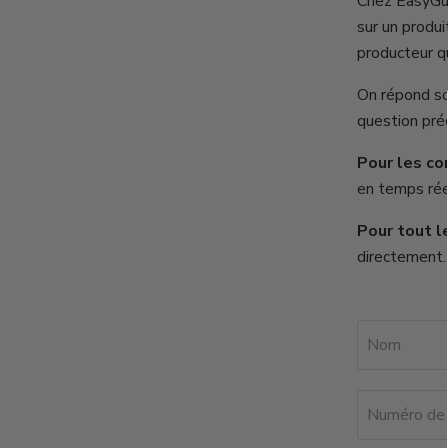
Chez EasyGus
sur un produi
producteur q
On répond so
question préc
Pour les co
en temps rée
Pour tout le
directement. 
Nom
Numéro de