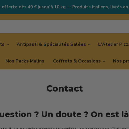
 offerte dès 49 € jusqu'à 10 kg — Produits italiens, livrés en
nts
Antipasti & Spécialités Salées
L'Atelier Piz
Nos Packs Malins
Coffrets & Occasions
Nos pr
Contact
uestion ? Un doute ? On est là