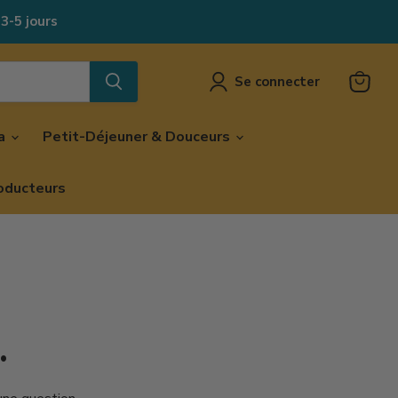
 3-5 jours
Se connecter
Voir
le
panier
za
Petit-Déjeuner & Douceurs
oducteurs
.