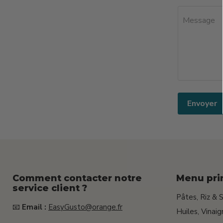
Message
Envoyer
Comment contacter notre
Menu pri
service client ?
Pâtes, Riz & 
📧
Email :
EasyGusto@orange.fr
Huiles, Vinai