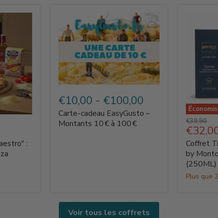
Carte‑cadeau
EasyGusto
€10,00
-
€100,00
–
Économi
Carte‑cadeau EasyGusto –
Montants
Coffret
Prix
€39,90
10 €
Montants 10 € à 100 €
Truffe
Prix
€32,0
d'origine
à
La
actuel
100 €
aestro" :
Coffret T
Dolce
Vita
zza
by Monto
by
(250ML)
Montosc
Plus que 2
–
Tartuffo
(250ML)
Voir tous les coffrets