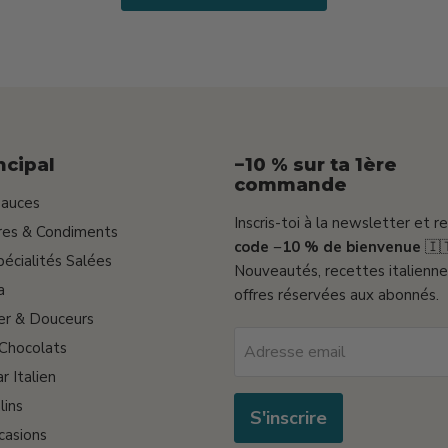
ncipal
−10 % sur ta 1ère
commande
Sauces
Inscris-toi à la newsletter et r
gres & Condiments
code −10 % de bienvenue
🇮
pécialités Salées
Nouveautés, recettes italienne
a
offres réservées aux abonnés.
er & Douceurs
 Chocolats
Adresse email
r Italien
lins
S'inscrire
casions