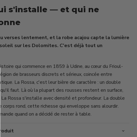
i s'installe — et qui ne
Cliquez ou faites défiler pour zoomer
sonne
u verses lentement, et la robe acajou capte la lumière
oleil sur les Dolomites. C'est déjà tout un
 histoire qui commence en 1859 à Udine, au cœur du Frioul-
égion de brasseurs discrets et sérieux, coincée entre
atique. La Rossa, c'est leur bière de caractère : un double
u'il faut. Là où la plupart des rousses restent en surface,
, La Rossa s'installe avec densité et profondeur. La double
e corps rond, cette richesse qui enveloppe sans alourdir.
mande quand on a décidé de rester à table.
roduit