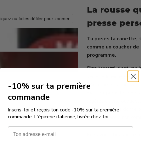
La rousse qu
liquez ou faites défiler pour zoomer
presse per
Tu poses la canette, t
comme un coucher de s
programme.
Birra Moretti, c'est une
Vénétie Julienne — une r
-10% sur ta première
l'Autriche et la mer Adri
malt qui prend le temps q
commande
légères et vite oubliées
fermentation lui donne c
Inscris-toi et reçois ton code -10% sur ta première
commande. L'épicerie italienne, livrée chez toi.
C'est la bière qu'on com
Email
En savoir plus sur ce p