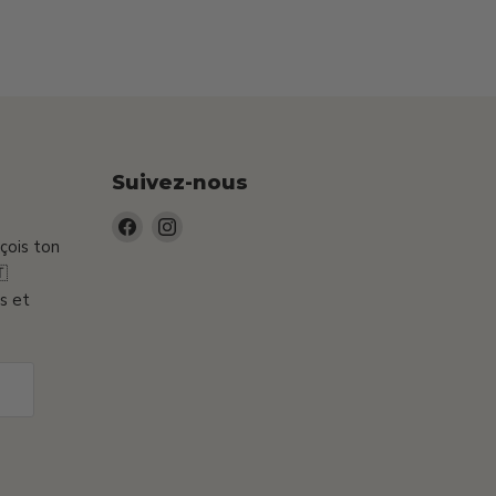
Suivez-nous
Trouvez-
Trouvez-
eçois ton
nous
nous

sur
sur
s et
Facebook
Instagram