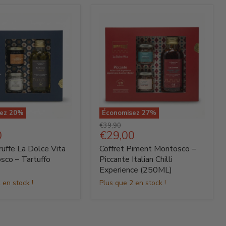
sez
20
%
Économisez
27
%
Coffret
Prix
€39,90
Piment
Prix
0
€29,00
d'origine
Montosco
actuel
ruffe La Dolce Vita
Coffret Piment Montosco –
–
Piccante
sco – Tartuffo
Piccante Italian Chilli
Italian
Experience (250ML)
o
Chilli
 en stock !
Plus que 2 en stock !
Experience
(250ML)