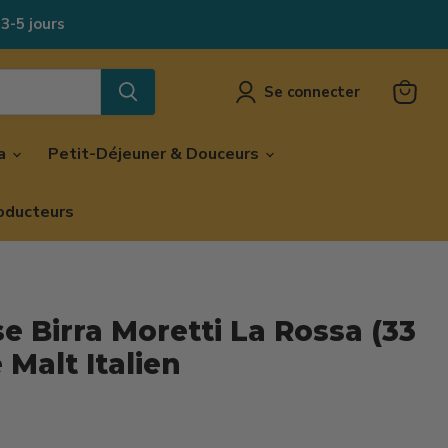
 3-5 jours
Se connecter
Voir
le
panier
za
Petit-Déjeuner & Douceurs
oducteurs
e Birra Moretti La Rossa (33
 Malt Italien