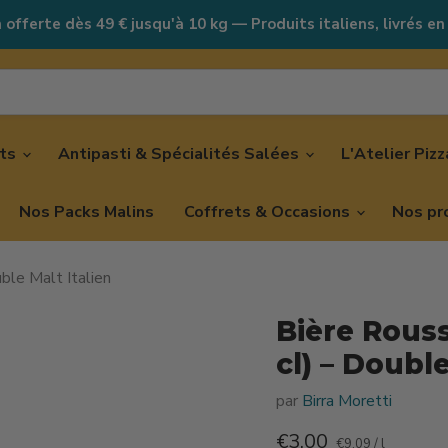
 offerte dès 49 € jusqu'à 10 kg — Produits italiens, livrés en
nts
Antipasti & Spécialités Salées
L'Atelier Piz
Nos Packs Malins
Coffrets & Occasions
Nos pr
ble Malt Italien
Bière Rouss
cl) – Double
par
Birra Moretti
Prix actuel
€3,00
€9,09
/
l