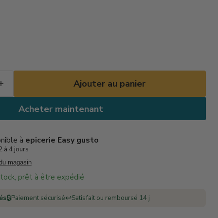
Ajouter au panier
Acheter maintenant
onible à
epicerie Easy gusto
 à 4 jours
 du magasin
 stock, prêt à être expédié
🔒
↩️
rés
Paiement sécurisé
Satisfait ou remboursé 14 j