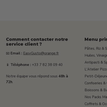
+
25g)
Comment contacter notre
Menu pri
service client ?
Pâtes, Riz & 
📧
Email :
EasyGusto@orange.fr
Huiles, Vinai
Antipasti & S
📱
Téléphone :
+33 7 82 38 09 40
L'Atelier Pizz
Notre équipe vous répond sous
48h à
Petit-Déjeun
72h
.
Confiseries &
Boissons & Ba
Nos Packs Ma
Coffrets & Oc