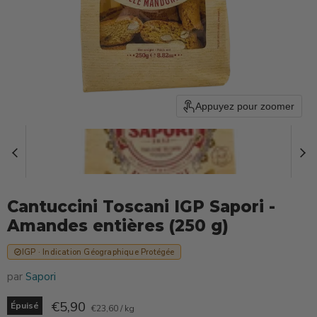
Appuyez pour zoomer
Cantuccini Toscani IGP Sapori -
Amandes entières (250 g)
IGP · Indication Géographique Protégée
par
Sapori
Prix actuel
€5,90
Épuisé
€23,60
/
kg