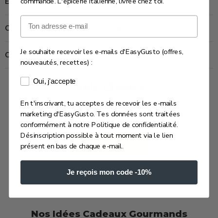
commande. L'épicerie italienne, livrée chez toi.
En savoir plus sur ce produit
Email
Combien de temps prend la livraison ?
Je souhaite recevoir les e-mails d'EasyGusto (offres,
Comment contacter notre service client ?
nouveautés, recettes) :
Consentement e-mails marketing
Oui, j'accepte
Avis Clients
En t'inscrivant, tu acceptes de recevoir les e-mails
marketing d'EasyGusto. Tes données sont traitées
Soyez le premier à écrire un avis
conformément à notre Politique de confidentialité.
Désinscription possible à tout moment via le lien
Écrire un avis
présent en bas de chaque e-mail.
Je reçois mon code -10%
Nos Idées Cadeaux Gourmands