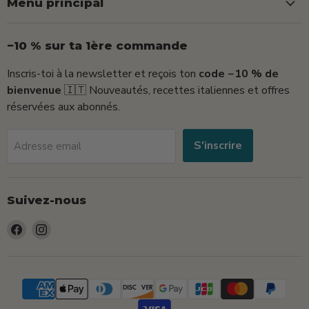
Menu principal
−10 % sur ta 1ère commande
Inscris-toi à la newsletter et reçois ton
code −10 % de
bienvenue
🇮🇹 Nouveautés, recettes italiennes et offres
réservées aux abonnés.
S'inscrire
Adresse email
Suivez-nous
Trouvez-
Trouvez-
nous
nous
sur
sur
Facebook
Instagram