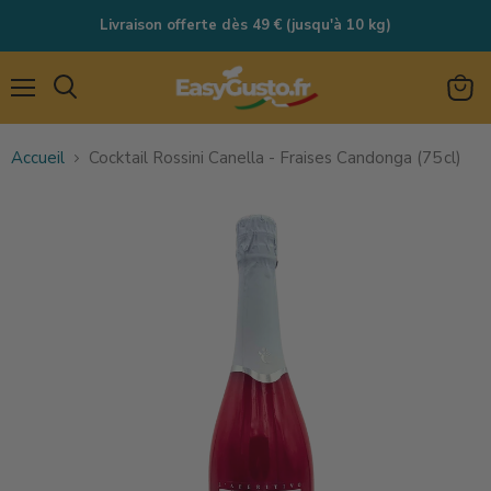
Livraison offerte dès 49 € (jusqu'à 10 kg)
Menu
Rechercher
Voir
le
Accueil
Cocktail Rossini Canella - Fraises Candonga (75 cl)
panie