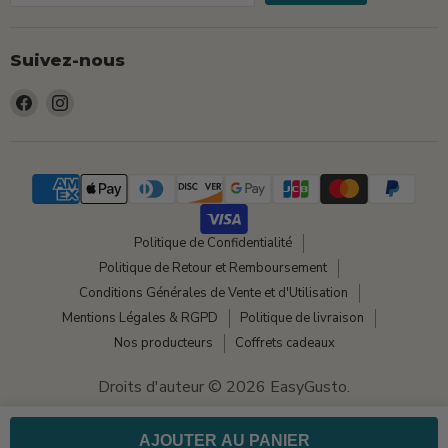
Suivez-nous
Trouvez-
Trouvez-
nous
nous
sur
sur
Facebook
Instagram
Politique de Confidentialité
Politique de Retour et Remboursement
Conditions Générales de Vente et d'Utilisation
Mentions Légales & RGPD
Politique de livraison
Nos producteurs
Coffrets cadeaux
Droits d'auteur © 2026 EasyGusto.
Commerce électronique propulsé par Shopify
AJOUTER AU PANIER