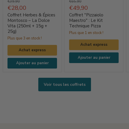
Prix
Prix
€39,90
€65,90
Herbes
d'origine
Prix
"Pizzaiolo
d'origine
Prix
€28,00
€49,90
actuel
actuel
&
Maestro"
Coffret Herbes & Épices
Coffret "Pizzaiolo
Épices
:
Montosco – La Dolce
Maestro" : Le Kit
Vita (250ml + 15g +
Technique Pizza
Montosco
Le
25g)
Plus que 1 en stock !
–
Kit
Plus que 3 en stock !
La
Technique
Achat express
Dolce
Pizza
Achat express
Vita
Ajouter au panier
(250ml
Ajouter au panier
+
15g
+
Voir tous les coffrets
25g)