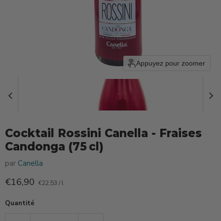
Appuyez pour zoomer
Cocktail Rossini Canella - Fraises
Candonga (75 cl)
par
Canella
Prix actuel
€16,90
€22,53
/
l
Quantité