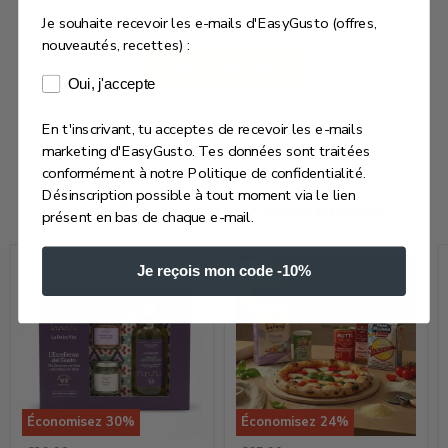
Soyez le premier à écrire un avis
Je souhaite recevoir les e-mails d'EasyGusto (offres,
nouveautés, recettes) :
Écrire un avis
Consentement e-mails marketing
Oui, j'accepte
En t'inscrivant, tu acceptes de recevoir les e-mails
marketing d'EasyGusto. Tes données sont traitées
conformément à notre Politique de confidentialité.
Désinscription possible à tout moment via le lien
Nos Idées Cadeaux Gourmands
présent en bas de chaque e-mail.
Je reçois mon code -10%
Économisez
30
%
Économisez
24
%
Coffret
Coffret