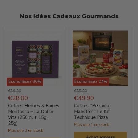
Nos Idées Cadeaux Gourmands
Économisez
30
%
Économisez
24
%
Coffret
Coffret
Prix
Prix
€39,90
€65,90
Herbes
d'origine
Prix
"Pizzaiolo
d'origine
Prix
€28,00
€49,90
actuel
actuel
&
Maestro"
Coffret Herbes & Épices
Coffret "Pizzaiolo
Épices
:
Montosco – La Dolce
Maestro" : Le Kit
Vita (250ml + 15g +
Technique Pizza
Montosco
Le
25g)
Plus que 1 en stock !
–
Kit
Plus que 3 en stock !
La
Technique
Achat express