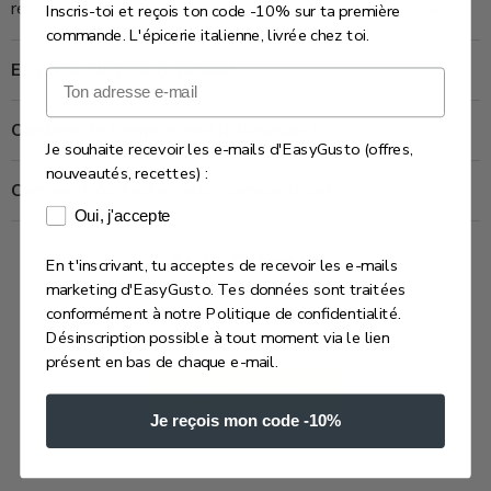
références régionales pour les liqueurs de fruits artisanales.
Inscris-toi et reçois ton code -10% sur ta première
commande. L'épicerie italienne, livrée chez toi.
En savoir plus sur ce produit
Email
Combien de temps prend la livraison ?
Je souhaite recevoir les e-mails d'EasyGusto (offres,
nouveautés, recettes) :
Comment contacter notre service client ?
Consentement e-mails marketing
Oui, j'accepte
Avis Clients
En t'inscrivant, tu acceptes de recevoir les e-mails
marketing d'EasyGusto. Tes données sont traitées
conformément à notre Politique de confidentialité.
Soyez le premier à écrire un avis
Désinscription possible à tout moment via le lien
présent en bas de chaque e-mail.
Écrire un avis
Je reçois mon code -10%