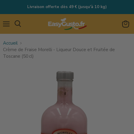
Livraison offerte dès 49 € (jusqu'à 10 kg)
Menu
Rechercher
Voir
le
Accueil
panie
Crème de Fraise Morelli - Liqueur Douce et Fruitée de
Toscane (50 cl)