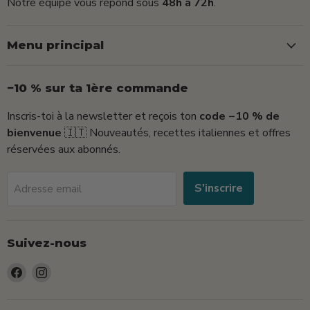
Notre équipe vous répond sous
48h à 72h
.
Menu principal
−10 % sur ta 1ère commande
Inscris-toi à la newsletter et reçois ton
code −10 % de
bienvenue
🇮🇹 Nouveautés, recettes italiennes et offres
réservées aux abonnés.
S'inscrire
Adresse email
Suivez-nous
Trouvez-
Trouvez-
nous
nous
sur
sur