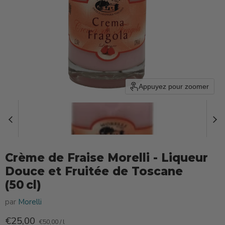
Appuyez pour zoomer
Crème de Fraise Morelli - Liqueur
Douce et Fruitée de Toscane
(50 cl)
par
Morelli
Prix actuel
€25,00
€50,00
/
l