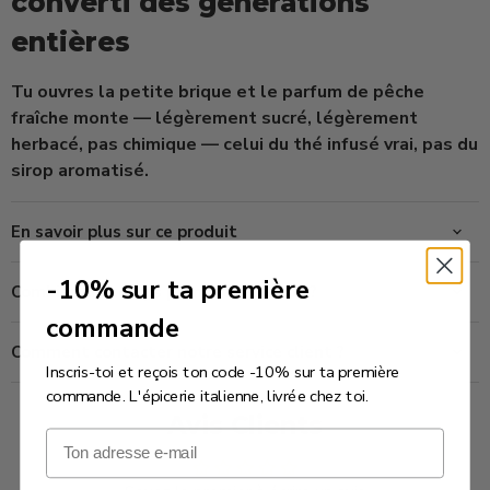
converti des générations
entières
Tu ouvres la petite brique et le parfum de pêche
fraîche monte — légèrement sucré, légèrement
herbacé, pas chimique — celui du thé infusé vrai, pas du
sirop aromatisé.
En savoir plus sur ce produit
-10% sur ta première
Combien de temps prend la livraison ?
commande
Comment contacter notre service client ?
Inscris-toi et reçois ton code -10% sur ta première
commande. L'épicerie italienne, livrée chez toi.
Avis Clients
Email