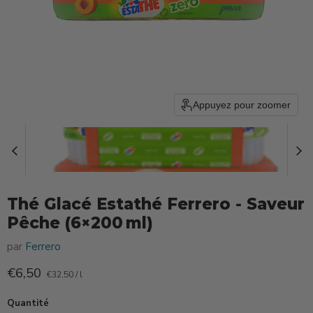
Appuyez pour zoomer
Thé Glacé Estathé Ferrero ‑ Saveur
Pêche (6×200 ml)
par
Ferrero
Prix actuel
€6,50
€32,50
/
l
Quantité