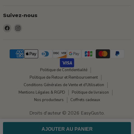
Suivez-nous
Trouvez-
Trouvez-
nous
nous
sur
sur
Facebook
Instagram
Politique de Confidentialité
Politique de Retour et Remboursement
Conditions Générales de Vente et d'Utilisation
Mentions Légales & RGPD
Politique de livraison
Nos producteurs
Coffrets cadeaux
Droits d'auteur © 2026 EasyGusto.
Commerce électronique propulsé par Shopify
AJOUTER AU PANIER