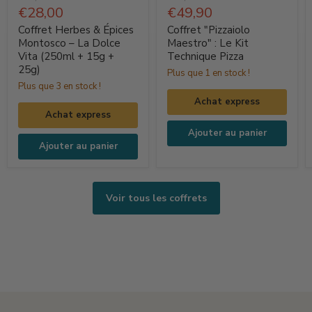
Herbes
d'origine
Prix
"Pizzaiolo
d'origine
Prix
€28,00
€49,90
actuel
actuel
&
Maestro"
Coffret Herbes & Épices
Coffret "Pizzaiolo
Épices
:
Montosco – La Dolce
Maestro" : Le Kit
Vita (250ml + 15g +
Technique Pizza
Montosco
Le
25g)
Plus que 1 en stock !
–
Kit
Plus que 3 en stock !
La
Technique
Achat express
Dolce
Pizza
Achat express
Vita
Ajouter au panier
(250ml
Ajouter au panier
+
15g
+
Voir tous les coffrets
25g)