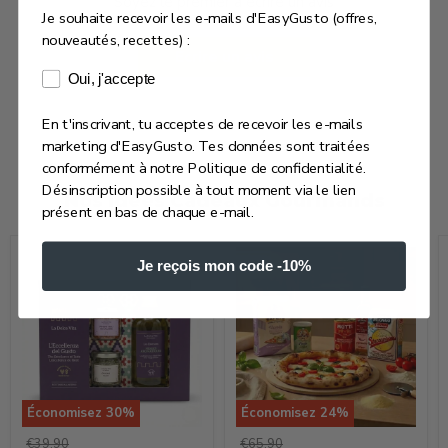
Soyez le premier à écrire un avis
Je souhaite recevoir les e-mails d'EasyGusto (offres,
nouveautés, recettes) :
Écrire un avis
Consentement e-mails marketing
Oui, j'accepte
En t'inscrivant, tu acceptes de recevoir les e-mails
marketing d'EasyGusto. Tes données sont traitées
conformément à notre Politique de confidentialité.
Désinscription possible à tout moment via le lien
Nos Idées Cadeaux Gourmands
présent en bas de chaque e-mail.
Je reçois mon code -10%
Économisez
30
%
Économisez
24
%
Coffret
Coffret
Prix
Prix
€39,90
€65,90