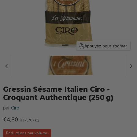
Appuyez pour zoomer
Gressin Sésame Italien Ciro ‑
Croquant Authentique (250 g)
par
Ciro
Prix actuel
€4,30
€17,20
/
kg
Réductions par volume