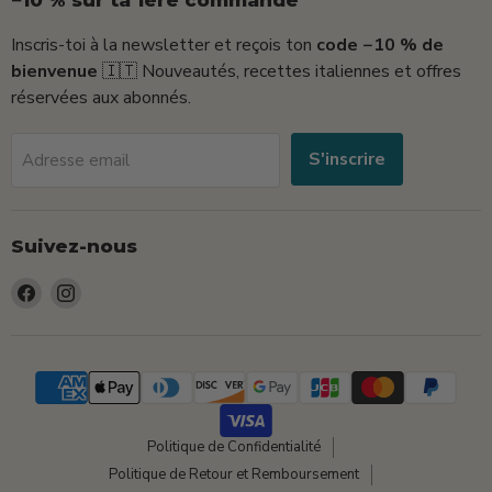
−10 % sur ta 1ère commande
Inscris-toi à la newsletter et reçois ton
code −10 % de
bienvenue
🇮🇹 Nouveautés, recettes italiennes et offres
réservées aux abonnés.
S'inscrire
Adresse email
Suivez-nous
Trouvez-
Trouvez-
nous
nous
sur
sur
Facebook
Instagram
Politique de Confidentialité
Politique de Retour et Remboursement