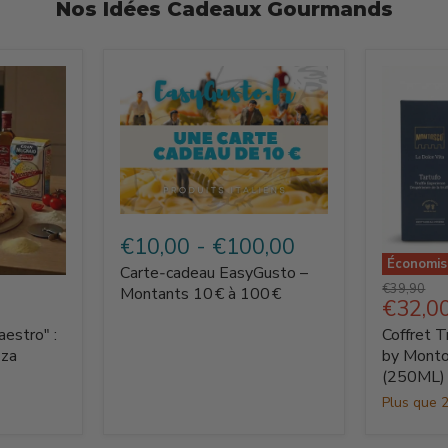
Nos Idées Cadeaux Gourmands
Carte‑cadeau
EasyGusto
€10,00
-
€100,00
–
Économi
Carte‑cadeau EasyGusto –
Montants
Coffret
Prix
€39,90
10 €
Montants 10 € à 100 €
Truffe
Prix
€32,0
d'origine
à
La
actuel
100 €
aestro" :
Coffret T
Dolce
Vita
zza
by Monto
by
(250ML)
Montosc
Plus que 2
–
Tartuffo
(250ML)