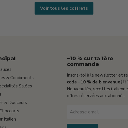
Voir tous les coffrets
ncipal
−10 % sur ta 1ère
commande
Sauces
Inscris-toi à la newsletter et r
gres & Condiments
code −10 % de bienvenue
🇮
pécialités Salées
Nouveautés, recettes italienne
a
offres réservées aux abonnés.
er & Douceurs
 Chocolats
Adresse email
r Italien
lins