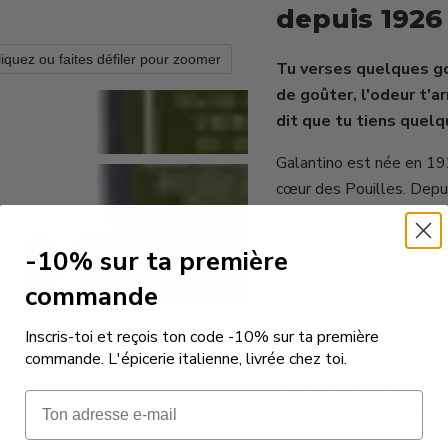
depuis 1926
liquez ou faites défiler pour zoomer
Tu verses quelques g
de goûter, l'odeur t'ar
dit que tu tiens quelq
Galantino est née en 192
cœur des Pouilles. Depuis
de la Murgia avec une rig
Castel del Monte n'est p
-10% sur ta première
cultivées, récoltées et 
commande
un profil aromatique lié à
Ogliarola donnent une hu
Inscris-toi et reçois ton code -10% sur ta première
commande. L'épicerie italienne, livrée chez toi.
Pourquoi ce prix ?
Un lit
économique — le coût de 
Email
plus de l'extra vierge.