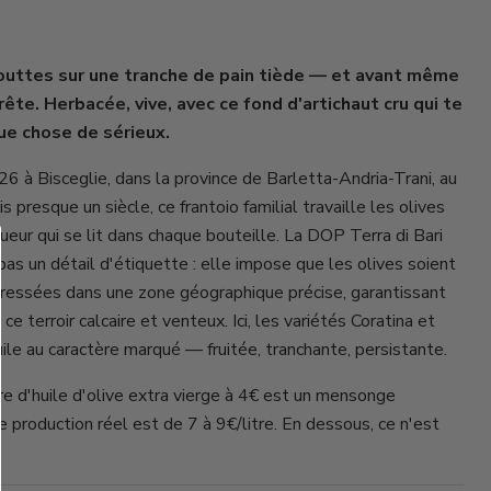
Cliquez ou faites défiler pour zoomer
outtes sur une tranche de pain tiède — et avant même
rête. Herbacée, vive, avec ce fond d'artichaut cru qui te
ue chose de sérieux.
6 à Bisceglie, dans la province de Barletta-Andria-Trani, au
 presque un siècle, ce frantoio familial travaille les olives
ueur qui se lit dans chaque bouteille. La DOP Terra di Bari
as un détail d'étiquette : elle impose que les olives soient
pressées dans une zone géographique précise, garantissant
 ce terroir calcaire et venteux. Ici, les variétés Coratina et
ile au caractère marqué — fruitée, tranchante, persistante.
re d'huile d'olive extra vierge à 4€ est un mensonge
production réel est de 7 à 9€/litre. En dessous, ce n'est