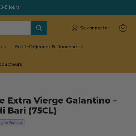
 3-5 jours
Se connecter
Voir
le
panier
za
Petit-Déjeuner & Douceurs
oducteurs
ve Extra Vierge Galantino –
i Bari (75CL)
gine Protetta