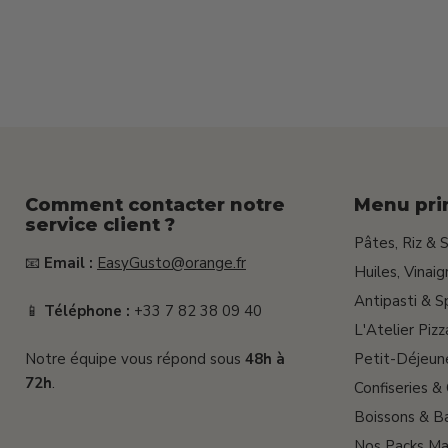
+
15g
+
25g)
Comment contacter notre
Menu pri
service client ?
Pâtes, Riz & 
📧
Email :
EasyGusto@orange.fr
Huiles, Vinai
Antipasti & S
📱
Téléphone :
+33 7 82 38 09 40
L'Atelier Pizz
Notre équipe vous répond sous
48h à
Petit-Déjeun
72h
.
Confiseries &
Boissons & Ba
Nos Packs Ma