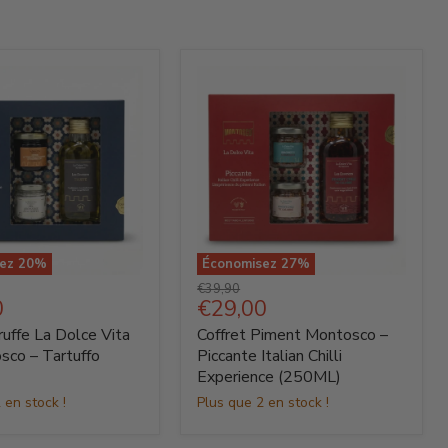
sez
20
%
Économisez
27
%
Coffret
Prix
€39,90
Piment
Prix
0
€29,00
d'origine
Montosco
actuel
ruffe La Dolce Vita
Coffret Piment Montosco –
–
Piccante
sco – Tartuffo
Piccante Italian Chilli
Italian
Experience (250ML)
o
Chilli
 en stock !
Plus que 2 en stock !
Experience
(250ML)