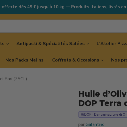
 offerte dès 49 € jusqu'à 10 kg — Produits italiens, livrés en
nts
Antipasti & Spécialités Salées
L'Atelier Piz
Nos Packs Malins
Coffrets & Occasions
Nos pr
di Bari (75CL)
Huile d’Oli
DOP Terra d
DOP · Denominazione di Ori
par
Galantino