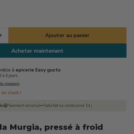
Ajouter au panier
Acheter maintenant
onible à
epicerie Easy gusto
 à 4 jours
 du magasin
 en stock !
🔒
↩️
rés
Paiement sécurisé
Satisfait ou remboursé 14 j
 la Murgia, pressé à froid