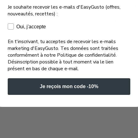
En savoir plus sur ce p
Je souhaite recevoir les e-mails d'EasyGusto (offres,
nouveautés, recettes) :
Combien de temps pren
Consentement e-mails marketing
Oui, j'accepte
Comment contacter not
En t'inscrivant, tu acceptes de recevoir les e-mails
marketing d'EasyGusto. Tes données sont traitées
conformément à notre Politique de confidentialité.
Désinscription possible à tout moment via le lien
présent en bas de chaque e-mail.
Je reçois mon code -10%