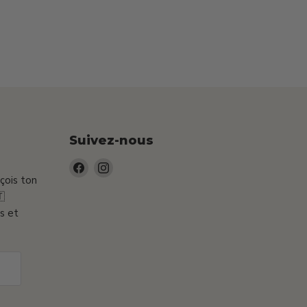
Suivez-nous
Trouvez-
Trouvez-
eçois ton
nous
nous

sur
sur
s et
Facebook
Instagram