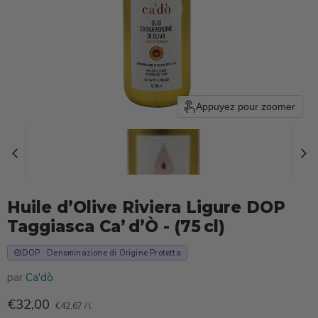
Appuyez pour zoomer
Huile d’Olive Riviera Ligure DOP
Taggiasca Ca’ d’Ò - (75 cl)
DOP · Denominazione di Origine Protetta
par
Ca'dò
Prix actuel
€32,00
€42,67
/
l