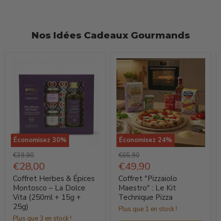
Nos Idées Cadeaux Gourmands
Économisez
30
%
Économisez
24
%
Coffret
Coffret
Prix
Prix
€39,90
€65,90
Herbes
d'origine
Prix
"Pizzaiolo
d'origine
Prix
€28,00
€49,90
actuel
actuel
&
Maestro"
Coffret Herbes & Épices
Coffret "Pizzaiolo
Épices
:
Montosco – La Dolce
Maestro" : Le Kit
Vita (250ml + 15g +
Technique Pizza
Montosco
Le
25g)
Plus que 1 en stock !
–
Kit
Plus que 3 en stock !