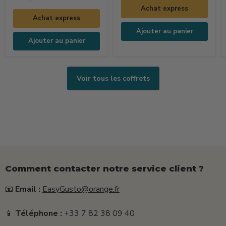
La
Technique
Achat express
Dolce
Pizza
Achat express
Vita
Ajouter au panier
(250ml
Ajouter au panier
+
15g
+
Voir tous les coffrets
25g)
Comment contacter notre service client ?
📧
Email :
EasyGusto@orange.fr
📱
Téléphone :
+33 7 82 38 09 40