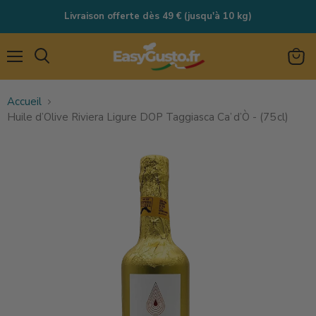
Livraison offerte dès 49 € (jusqu'à 10 kg)
Menu
Rechercher
Voir
le
Accueil
panie
Huile d’Olive Riviera Ligure DOP Taggiasca Ca’ d’Ò - (75 cl)