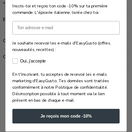
vierge.
Inscris-toi et reçois ton code -10% sur ta première
commande. L'épicerie italienne, livrée chez toi.
En savoir plus sur ce produit
Email
Combien de temps prend la livraison ?
Je souhaite recevoir les e-mails d'EasyGusto (offres,
nouveautés, recettes) :
Comment contacter notre service client ?
Consentement e-mails marketing
Oui, j'accepte
En t'inscrivant, tu acceptes de recevoir les e-mails
Avis Clients
marketing d'EasyGusto. Tes données sont traitées
conformément à notre Politique de confidentialité.
Désinscription possible à tout moment via le lien
Soyez le premier à écrire un avis
présent en bas de chaque e-mail.
Écrire un avis
Je reçois mon code -10%