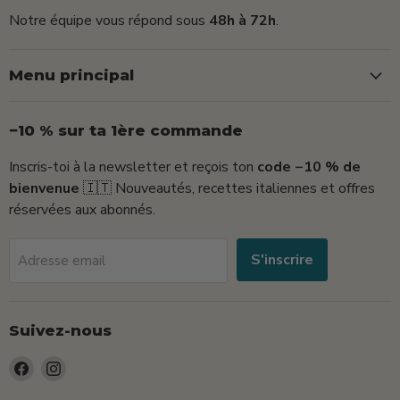
Notre équipe vous répond sous
48h à 72h
.
Menu principal
−10 % sur ta 1ère commande
Inscris-toi à la newsletter et reçois ton
code −10 % de
bienvenue
🇮🇹 Nouveautés, recettes italiennes et offres
réservées aux abonnés.
S'inscrire
Adresse email
Suivez-nous
Trouvez-
Trouvez-
nous
nous