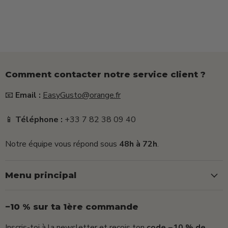
Comment contacter notre service client ?
📧
Email :
EasyGusto@orange.fr
📱
Téléphone :
+33 7 82 38 09 40
Notre équipe vous répond sous
48h à 72h
.
Menu principal
−10 % sur ta 1ère commande
Inscris-toi à la newsletter et reçois ton
code −10 % de