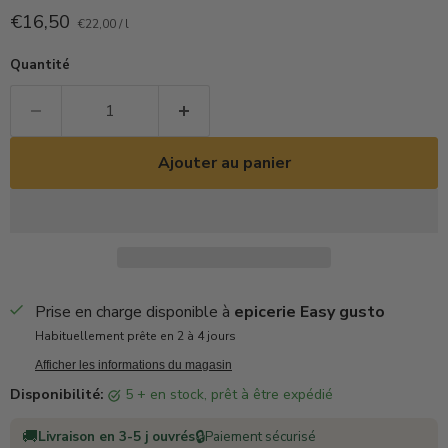
Prix actuel
€16,50
€22,00
/
l
Quantité
Ajouter au panier
Prise en charge disponible à
epicerie Easy gusto
Habituellement prête en 2 à 4 jours
Afficher les informations du magasin
Disponibilité:
5 + en stock, prêt à être expédié
🚚
🔒
Livraison en 3-5 j ouvrés
Paiement sécurisé