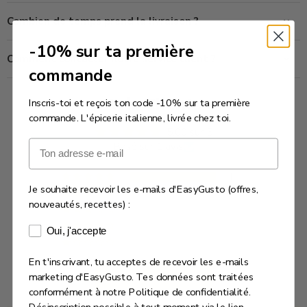
Combien de temps prend la livraison ?
-10% sur ta première
Comment contacter notre service client ?
commande
Avis Clients
Inscris-toi et reçois ton code -10% sur ta première
commande. L'épicerie italienne, livrée chez toi.
5.00 sur 5
Email
Basé sur 1 avis
1
Je souhaite recevoir les e-mails d'EasyGusto (offres,
0
nouveautés, recettes) :
0
0
Consentement e-mails marketing
Oui, j'accepte
0
En t'inscrivant, tu acceptes de recevoir les e-mails
Écrire un avis
marketing d'EasyGusto. Tes données sont traitées
conformément à notre Politique de confidentialité.
Désinscription possible à tout moment via le lien