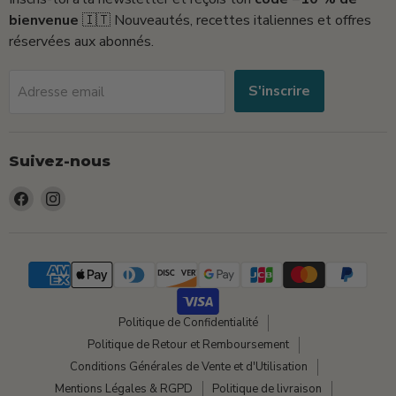
bienvenue
🇮🇹 Nouveautés, recettes italiennes et offres
réservées aux abonnés.
S'inscrire
Adresse email
Suivez-nous
Trouvez-
Trouvez-
nous
nous
sur
sur
Facebook
Instagram
Politique de Confidentialité
Politique de Retour et Remboursement
Conditions Générales de Vente et d'Utilisation
Mentions Légales & RGPD
Politique de livraison