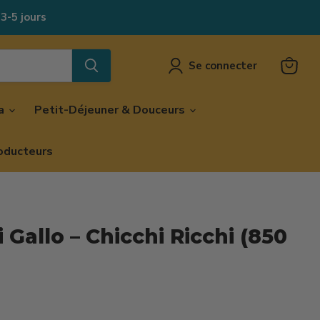
 3-5 jours
Se connecter
Voir
le
panier
za
Petit-Déjeuner & Douceurs
oducteurs
 Gallo – Chicchi Ricchi (850