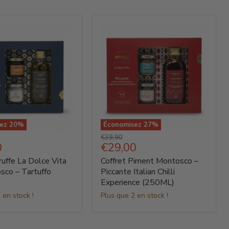
sez
20
%
Économisez
27
%
Coffret
Prix
€39,90
Piment
Prix
0
€29,00
d'origine
Montosco
actuel
ruffe La Dolce Vita
Coffret Piment Montosco –
–
Piccante
sco – Tartuffo
Piccante Italian Chilli
Italian
Experience (250ML)
o
Chilli
 en stock !
Plus que 2 en stock !
Experience
(250ML)