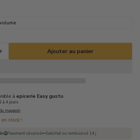
 volume
Ajouter au panier
onible à
epicerie Easy gusto
 à 4 jours
 du magasin
 en stock !
🔒
↩️
rés
Paiement sécurisé
Satisfait ou remboursé 14 j