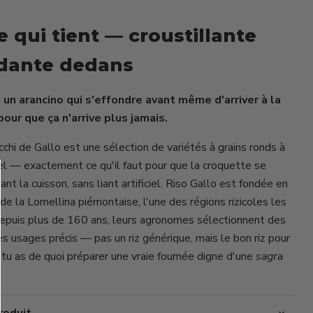
 qui tient — croustillante
Cliquez ou faites défiler pour zoomer
ndante dedans
un arancino qui s'effondre avant même d'arriver à la
pour que ça n'arrive plus jamais.
icchi de Gallo est une sélection de variétés à grains ronds à
el — exactement ce qu'il faut pour que la croquette se
ant la cuisson, sans liant artificiel. Riso Gallo est fondée en
e la Lomellina piémontaise, l'une des régions rizicoles les
epuis plus de 160 ans, leurs agronomes sélectionnent des
es usages précis — pas un riz générique, mais le bon riz pour
 tu as de quoi préparer une vraie fournée digne d'une
sagra