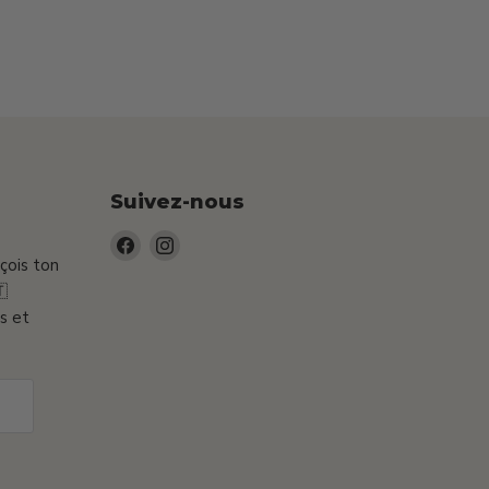
Suivez-nous
Trouvez-
Trouvez-
eçois ton
nous
nous

sur
sur
s et
Facebook
Instagram