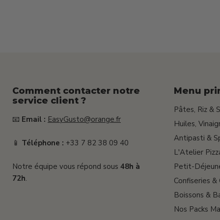
15g
+
25g)
Comment contacter notre
Menu pri
service client ?
Pâtes, Riz & 
📧
Email :
EasyGusto@orange.fr
Huiles, Vinai
Antipasti & S
📱
Téléphone :
+33 7 82 38 09 40
L'Atelier Pizz
Notre équipe vous répond sous
48h à
Petit-Déjeun
72h
.
Confiseries &
Boissons & Ba
Nos Packs Ma