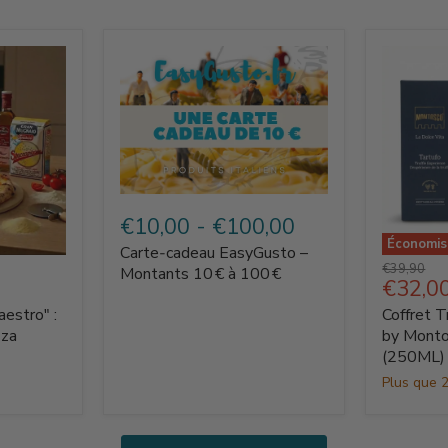
Carte‑cadeau
EasyGusto
€10,00
-
€100,00
–
Économi
Carte‑cadeau EasyGusto –
Montants
Coffret
Prix
€39,90
10 €
Montants 10 € à 100 €
Truffe
Prix
€32,0
d'origine
à
La
actuel
100 €
aestro" :
Coffret T
Dolce
Vita
zza
by Monto
by
(250ML)
Montosc
Plus que 2
–
Tartuffo
(250ML)