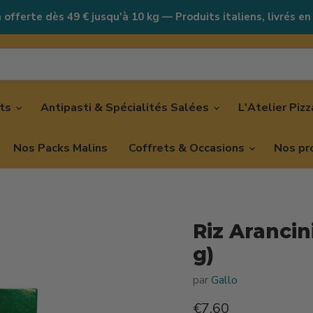
 offerte dès 49 € jusqu'à 10 kg — Produits italiens, livrés en
nts
Antipasti & Spécialités Salées
L'Atelier Piz
Nos Packs Malins
Coffrets & Occasions
Nos pr
Riz Arancini
g)
par
Gallo
Prix actuel
€7,60