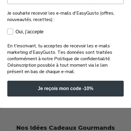
En savoir plus sur ce p
Je souhaite recevoir les e-mails d'EasyGusto (offres,
Combien de temps pren
nouveautés, recettes) :
Comment contacter not
Consentement e-mails marketing
Oui, j'accepte
En t'inscrivant, tu acceptes de recevoir les e-mails
marketing d'EasyGusto. Tes données sont traitées
conformément à notre Politique de confidentialité.
Désinscription possible à tout moment via le lien
présent en bas de chaque e-mail.
Je reçois mon code -10%
Nos Idées Cadeaux Gourmands