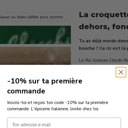
La croquette
liquez ou faites défiler pour zoomer
dehors, fo
Tu as déjà mordu dans 
bouche ? Ce riz est là 
Le Riz Arancini Chicchi R
fort taux d'amidon natur
soude de l'intérieur pend
-10% sur ta première
1856 à Robbio, au cœur d
commande
plus denses d'Europe. D
variétés précises pour d
Inscris-toi et reçois ton code -10% sur ta première
le bon plat. Avec 850 g,
commande. L'épicerie italienne, livrée chez toi.
siciliana
.
Email