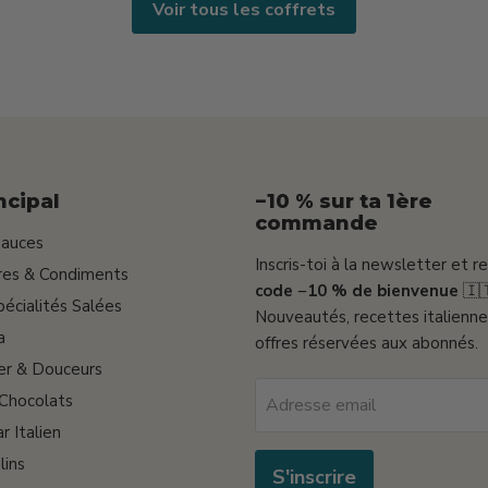
Voir tous les coffrets
ncipal
−10 % sur ta 1ère
commande
Sauces
Inscris-toi à la newsletter et r
gres & Condiments
code −10 % de bienvenue
🇮
pécialités Salées
Nouveautés, recettes italienne
a
offres réservées aux abonnés.
er & Douceurs
 Chocolats
Adresse email
r Italien
lins
S'inscrire