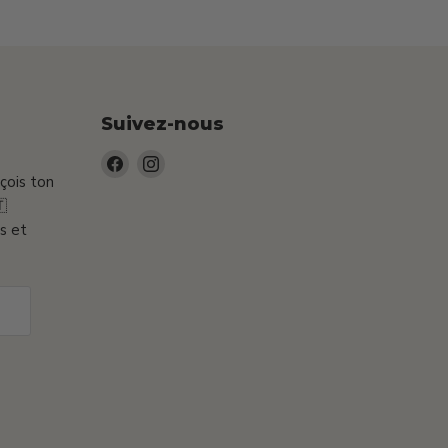
Suivez-nous
Trouvez-
Trouvez-
eçois ton
nous
nous

sur
sur
s et
Facebook
Instagram