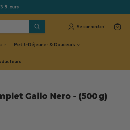
 3-5 jours
Se connecter
Voir
le
panier
za
Petit-Déjeuner & Douceurs
oducteurs
mplet Gallo Nero - (500 g)