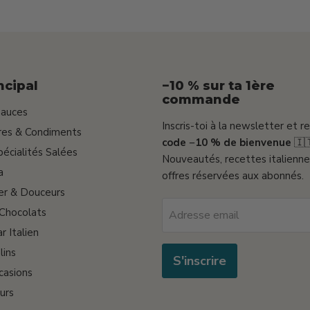
ncipal
−10 % sur ta 1ère
commande
Sauces
Inscris-toi à la newsletter et r
gres & Condiments
code −10 % de bienvenue
🇮
pécialités Salées
Nouveautés, recettes italienne
a
offres réservées aux abonnés.
er & Douceurs
 Chocolats
Adresse email
r Italien
lins
S'inscrire
casions
urs