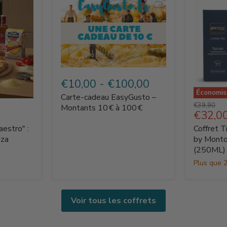
Carte‑cadeau
EasyGusto
€10,00
-
€100,00
–
Économi
Carte‑cadeau EasyGusto –
Montants
Coffret
Prix
€39,90
10 €
Montants 10 € à 100 €
Truffe
Prix
€32,0
d'origine
à
La
actuel
100 €
aestro" :
Coffret T
Dolce
Vita
zza
by Monto
by
(250ML)
Montosc
Plus que 2
–
Tartuffo
(250ML)
Voir tous les coffrets