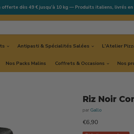
 offerte dès 49 € jusqu'à 10 kg — Produits italiens, livrés en
nts
Antipasti & Spécialités Salées
L'Atelier Piz
Nos Packs Malins
Coffrets & Occasions
Nos pr
Riz Noir Co
par
Gallo
Prix actuel
€6,90