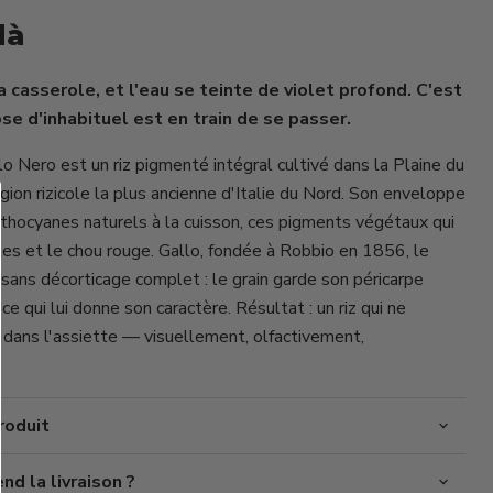
là
Cliquez ou faites défiler pour zoomer
la casserole, et l'eau se teinte de violet profond. C'est
ose d'inhabituel est en train de se passer.
o Nero est un riz pigmenté intégral cultivé dans la Plaine du
gion rizicole la plus ancienne d'Italie du Nord. Son enveloppe
anthocyanes naturels à la cuisson, ces pigments végétaux qui
lles et le chou rouge. Gallo, fondée à Robbio en 1856, le
 sans décorticage complet : le grain garde son péricarpe
ce qui lui donne son caractère. Résultat : un riz qui ne
 dans l'assiette — visuellement, olfactivement,
roduit
d la livraison ?