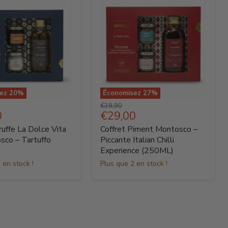
sez
20
%
Économisez
27
%
Coffret
Prix
€39,90
Piment
Prix
0
€29,00
d'origine
Montosco
actuel
ruffe La Dolce Vita
Coffret Piment Montosco –
–
Piccante
sco – Tartuffo
Piccante Italian Chilli
Italian
Experience (250ML)
o
Chilli
 en stock !
Plus que 2 en stock !
Experience
(250ML)