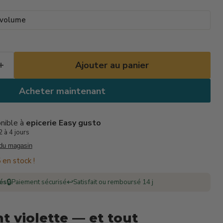
 volume
Ajouter au panier
Acheter maintenant
onible à
epicerie Easy gusto
 à 4 jours
 du magasin
 en stock !
🔒
↩️
rés
Paiement sécurisé
Satisfait ou remboursé 14 j
t violette — et tout