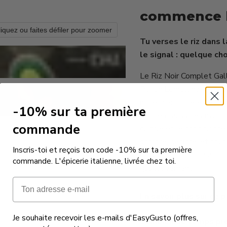
commence 
liquez ou faites défiler pour zoomer
Tu verses le riz dans 
le signal : quelque ch
Le Riz Noir Complet Gall
Pô, en Lomellina — la ré
noire intact libère des 
-10% sur ta première
colorent aussi les myrti
commande
cultive et le conditionne
sombre, sa fibre, et tout 
Inscris-toi et reçois ton code -10% sur ta première
ressemble à aucun autre
commande. L'épicerie italienne, livrée chez toi.
gustativement.
Email
En savoir plus sur ce p
Je souhaite recevoir les e-mails d'EasyGusto (offres,
Combien de temps pren