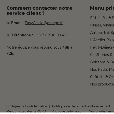
Comment contacter notre
Menu pri
service client ?
Pâtes, Riz & 
📧
Email :
EasyGusto@orange.fr
Huiles, Vinai
Antipasti & S
📱
Téléphone :
+33 7 82 38 09 40
L'Atelier Pizz
Notre équipe vous répond sous
48h à
Petit-Déjeun
72h
.
Confiseries &
Boissons & Ba
Nos Packs Ma
Coffrets & Oc
Nos producte
Politique de Confidentialité
Politique de Retour et Remboursement
Mentions Légales & RGPD
Politique de livraison
Nos producteurs