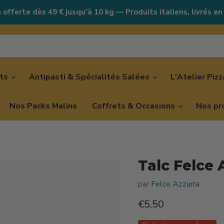
 offerte dès 49 € jusqu'à 10 kg — Produits italiens, livrés en
nts
Antipasti & Spécialités Salées
L'Atelier Piz
Nos Packs Malins
Coffrets & Occasions
Nos pr
Talc Felce 
par
Felce Azzurra
Prix actuel
€5,50