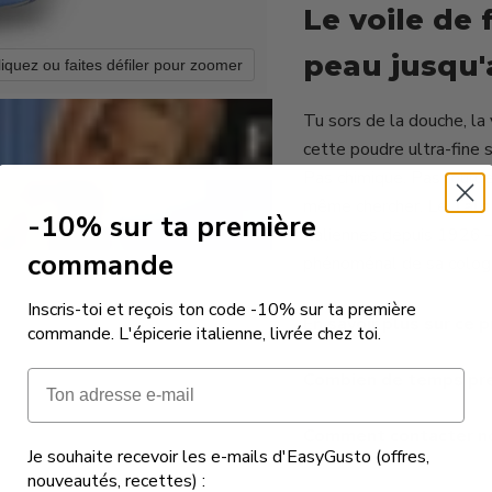
Le voile de 
peau jusqu'
liquez ou faites défiler pour zoomer
Tu sors de la douche, la v
cette poudre ultra-fine
Pas chimique. Pas lourd
même chercher. Le
Talc
-10% sur ta première
italiennes depuis 1926 —
commande
phénoménal de sa cologn
Inscris-toi et reçois ton code -10% sur ta première
En savoir plus sur ce p
commande. L'épicerie italienne, livrée chez toi.
Email
Combien de temps pren
Comment contacter not
Je souhaite recevoir les e-mails d'EasyGusto (offres,
nouveautés, recettes) :