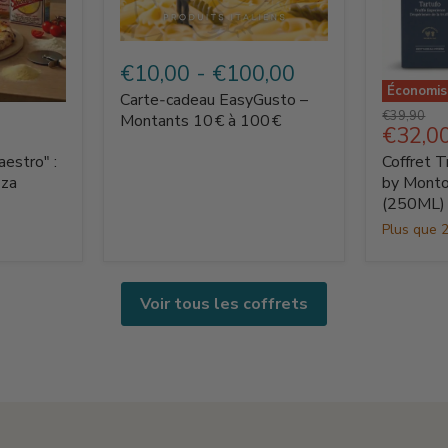
Carte‑cadeau
EasyGusto
€10,00
-
€100,00
–
Économi
Carte‑cadeau EasyGusto –
Montants
Coffret
Prix
€39,90
10 €
Montants 10 € à 100 €
Truffe
Prix
€32,0
d'origine
à
La
actuel
100 €
aestro" :
Coffret T
Dolce
Vita
zza
by Monto
by
(250ML)
Montosc
Plus que 2
–
Tartuffo
(250ML)
Voir tous les coffrets