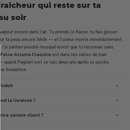
fraîcheur qui reste sur ta
au soir
Cliquez ou faites défiler pour zoomer
apeur encore dans l'air. Tu prends le flacon, tu fais glisser
 sur ta peau encore tiède — et l'odeur monte immédiatement.
e. Ce parfum poudré-musqué-boisé que tu reconnais sans
 Felce Azzurra Classico
est dans les salles de bain
 quand Paglieri sort ce talc deux ans après le succès
e fondatrice.
roduit
d la livraison ?
re service client ?