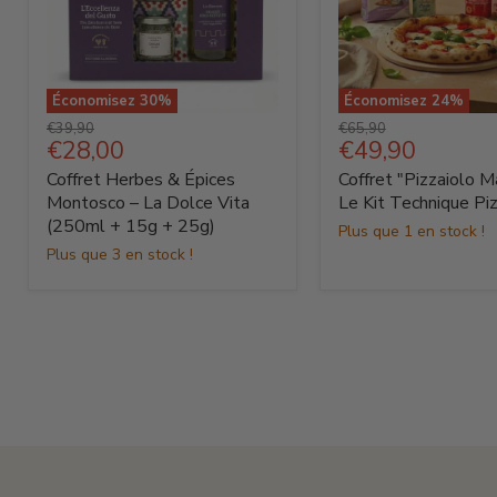
Économisez
30
%
Économisez
24
%
Coffret
Coffret
Prix
Prix
€39,90
€65,90
Herbes
"Pizzaiolo
Prix
Prix
€28,00
€49,90
d'origine
d'origine
&
Maestro"
actuel
actuel
Coffret Herbes & Épices
Coffret "Pizzaiolo M
Épices
:
Montosco
Le
Montosco – La Dolce Vita
Le Kit Technique Pi
–
Kit
(250ml + 15g + 25g)
Plus que 1 en stock !
La
Technique
Plus que 3 en stock !
Dolce
Pizza
Vita
(250ml
+
15g
+
25g)