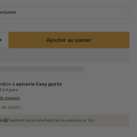
 volume
Ajouter au panier
onible à
epicerie Easy gusto
 à 4 jours
 du magasin
 en stock !
🔒
↩️
rés
Paiement sécurisé
Satisfait ou remboursé 14 j