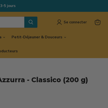
 3-5 jours
Se connecter
Voir
le
panier
za
Petit-Déjeuner & Douceurs
oducteurs
Azzurra - Classico (200 g)