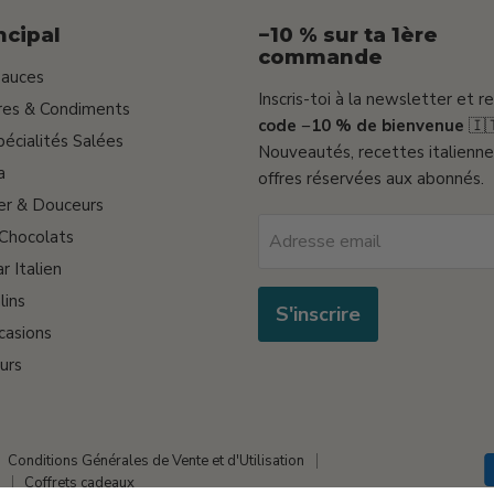
ncipal
−10 % sur ta 1ère
commande
Sauces
Inscris-toi à la newsletter et r
gres & Condiments
code −10 % de bienvenue
🇮
pécialités Salées
Nouveautés, recettes italienne
a
offres réservées aux abonnés.
er & Douceurs
 Chocolats
Adresse email
r Italien
lins
S'inscrire
casions
urs
Conditions Générales de Vente et d'Utilisation
Coffrets cadeaux