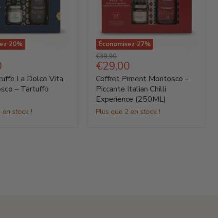
sez
20
%
Économisez
27
%
Coffret
Prix
€39,90
Piment
Prix
0
€29,00
d'origine
Montosco
actuel
ruffe La Dolce Vita
Coffret Piment Montosco –
–
Piccante
sco – Tartuffo
Piccante Italian Chilli
Italian
Experience (250ML)
o
Chilli
 en stock !
Plus que 2 en stock !
Experience
(250ML)