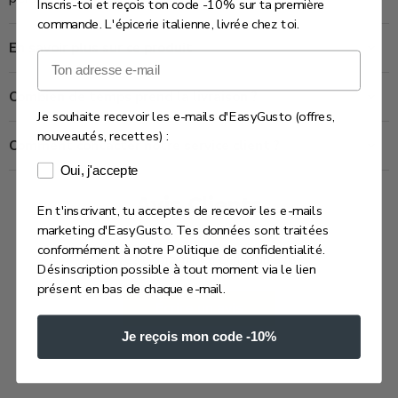
Inscris-toi et reçois ton code -10% sur ta première
commande. L'épicerie italienne, livrée chez toi.
En savoir plus sur ce produit
Email
Combien de temps prend la livraison ?
Je souhaite recevoir les e-mails d'EasyGusto (offres,
nouveautés, recettes) :
Comment contacter notre service client ?
Consentement e-mails marketing
Oui, j'accepte
Avis Clients
En t'inscrivant, tu acceptes de recevoir les e-mails
marketing d'EasyGusto. Tes données sont traitées
conformément à notre Politique de confidentialité.
Soyez le premier à écrire un avis
Désinscription possible à tout moment via le lien
présent en bas de chaque e-mail.
Écrire un avis
Je reçois mon code -10%