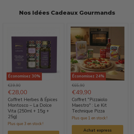
Nos Idées Cadeaux Gourmands
Économisez
30
%
Économisez
24
%
Coffret
Coffret
Prix
Prix
€39,90
€65,90
Herbes
d'origine
Prix
"Pizzaiolo
d'origine
Prix
€28,00
€49,90
actuel
actuel
&
Maestro"
Coffret Herbes & Épices
Coffret "Pizzaiolo
Épices
:
Montosco – La Dolce
Maestro" : Le Kit
Vita (250ml + 15g +
Technique Pizza
Montosco
Le
25g)
Plus que 1 en stock !
–
Kit
Plus que 3 en stock !
La
Technique
Achat express