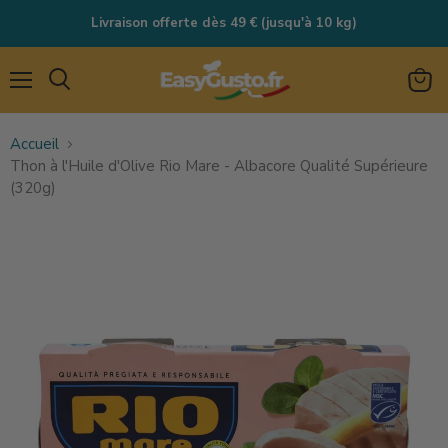
Livraison offerte dès 49 € (jusqu'à 10 kg)
Menu
Rechercher
Voir
le
Accueil
panie
Thon à l'Huile d'Olive Rio Mare - Albacore Qualité Supérieure
(320g)