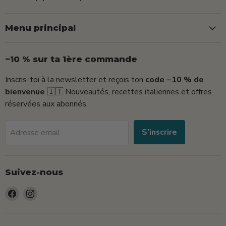
Menu principal
−10 % sur ta 1ère commande
Inscris-toi à la newsletter et reçois ton
code −10 % de
bienvenue
🇮🇹 Nouveautés, recettes italiennes et offres
réservées aux abonnés.
S'inscrire
Adresse email
Suivez-nous
Trouvez-
Trouvez-
nous
nous
sur
sur
Facebook
Instagram