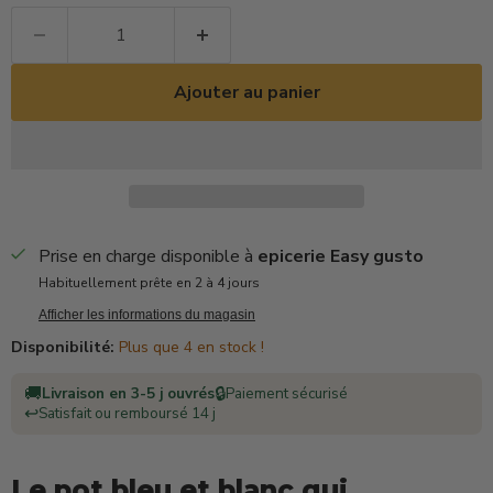
Ajouter au panier
Prise en charge disponible à
epicerie Easy gusto
Habituellement prête en 2 à 4 jours
Afficher les informations du magasin
Disponibilité:
Plus que 4 en stock !
🚚
🔒
Livraison en 3-5 j ouvrés
Paiement sécurisé
↩️
Satisfait ou remboursé 14 j
Le pot bleu et blanc qui