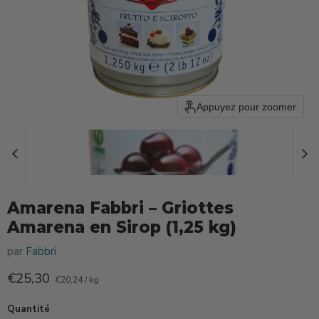
Appuyez pour zoomer
Amarena Fabbri – Griottes
Amarena en Sirop (1,25 kg)
par
Fabbri
Prix actuel
€25,30
€20,24
/
kg
Quantité