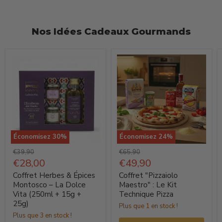
Nos Idées Cadeaux Gourmands
Économisez
30
%
Économisez
24
%
Coffret
Coffret
Prix
Prix
€39,90
€65,90
Herbes
d'origine
Prix
"Pizzaiolo
d'origine
Prix
€28,00
€49,90
actuel
actuel
&
Maestro"
Coffret Herbes & Épices
Coffret "Pizzaiolo
Épices
:
Montosco – La Dolce
Maestro" : Le Kit
Vita (250ml + 15g +
Technique Pizza
Montosco
Le
25g)
Plus que 1 en stock !
–
Kit
Plus que 3 en stock !
La
Technique