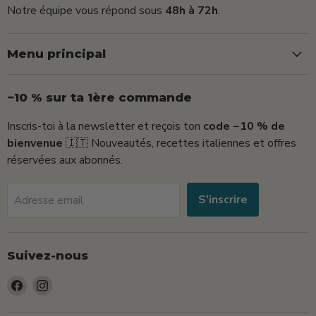
Notre équipe vous répond sous
48h à 72h
.
Menu principal
−10 % sur ta 1ère commande
Inscris-toi à la newsletter et reçois ton
code −10 % de
bienvenue
🇮🇹 Nouveautés, recettes italiennes et offres
réservées aux abonnés.
S'inscrire
Adresse email
Suivez-nous
Trouvez-
Trouvez-
nous
nous
sur
sur