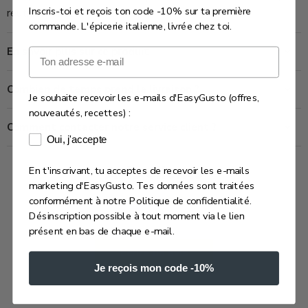
Inscris-toi et reçois ton code -10% sur ta première
réutilisé, offert.
commande. L'épicerie italienne, livrée chez toi.
En savoir plus sur ce produit
Email
Combien de temps prend la livraison ?
Je souhaite recevoir les e-mails d'EasyGusto (offres,
nouveautés, recettes) :
Comment contacter notre service client ?
Consentement e-mails marketing
Oui, j'accepte
En t'inscrivant, tu acceptes de recevoir les e-mails
Avis Clients
marketing d'EasyGusto. Tes données sont traitées
conformément à notre Politique de confidentialité.
Soyez le premier à écrire un avis
Désinscription possible à tout moment via le lien
présent en bas de chaque e-mail.
Écrire un avis
Je reçois mon code -10%