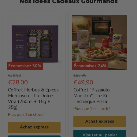
Nos Idées Cadeaux Gourmands
Économisez
30
%
Économisez
24
%
Coffret
Coffret
Prix
Prix
€39,90
€65,90
Herbes
d'origine
Prix
"Pizzaiolo
d'origine
Prix
€28,00
€49,90
actuel
actuel
&
Maestro"
Coffret Herbes & Épices
Coffret "Pizzaiolo
Épices
:
Montosco – La Dolce
Maestro" : Le Kit
Vita (250ml + 15g +
Technique Pizza
Montosco
Le
25g)
Plus que 1 en stock !
–
Kit
Plus que 3 en stock !
La
Technique
Achat express
Dolce
Pizza
Achat express
Vita
Ajouter au panier