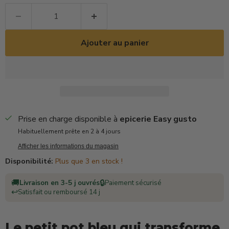
Ajouter au panier
Prise en charge disponible à
epicerie Easy gusto
Habituellement prête en 2 à 4 jours
Afficher les informations du magasin
Disponibilité:
Plus que 3 en stock !
🚚
🔒
Livraison en 3-5 j ouvrés
Paiement sécurisé
↩️
Satisfait ou remboursé 14 j
Le petit pot bleu qui transforme