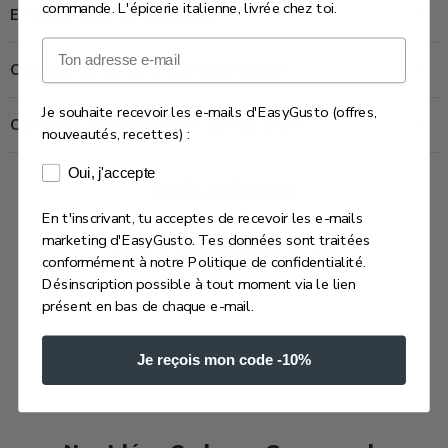
commande. L'épicerie italienne, livrée chez toi.
En savoir plus sur ce produit
Email
Combien de temps prend la livraison ?
Je souhaite recevoir les e-mails d'EasyGusto (offres,
Comment contacter notre service client ?
nouveautés, recettes) :
Consentement e-mails marketing
Oui, j'accepte
Avis Clients
En t'inscrivant, tu acceptes de recevoir les e-mails
marketing d'EasyGusto. Tes données sont traitées
Soyez le premier à écrire un avis
conformément à notre Politique de confidentialité.
Désinscription possible à tout moment via le lien
présent en bas de chaque e-mail.
Écrire un avis
Je reçois mon code -10%