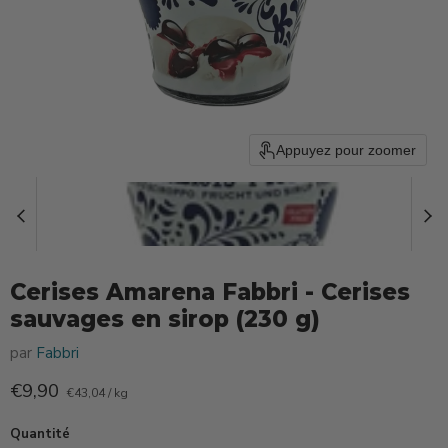
Appuyez pour zoomer
Cerises Amarena Fabbri - Cerises
sauvages en sirop (230 g)
par
Fabbri
Prix actuel
€9,90
€43,04
/
kg
Quantité