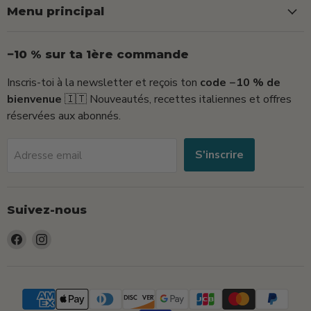
Menu principal
−10 % sur ta 1ère commande
Inscris-toi à la newsletter et reçois ton
code −10 % de
bienvenue
🇮🇹 Nouveautés, recettes italiennes et offres
réservées aux abonnés.
S'inscrire
Adresse email
Suivez-nous
Trouvez-
Trouvez-
nous
nous
sur
sur
Facebook
Instagram