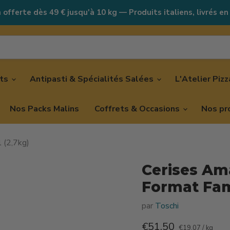
 offerte dès 49 € jusqu'à 10 kg — Produits italiens, livrés en
nts
Antipasti & Spécialités Salées
L'Atelier Piz
Nos Packs Malins
Coffrets & Occasions
Nos pr
 (2,7kg)
Cerises Ama
Format Fami
par
Toschi
Prix actuel
€51,50
€19,07
/
kg