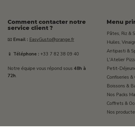
Comment contacter notre
Menu pri
service client ?
Pâtes, Riz & 
📧
Email :
EasyGusto@orange.fr
Huiles, Vinai
Antipasti & S
📱
Téléphone :
+33 7 82 38 09 40
L'Atelier Pizz
Notre équipe vous répond sous
48h à
Petit-Déjeun
72h
.
Confiseries &
Boissons & Ba
Nos Packs Ma
Coffrets & Oc
Nos producte