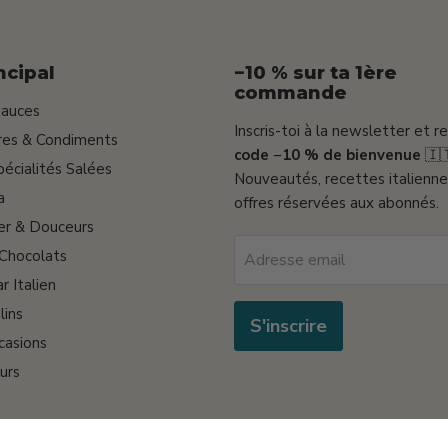
ncipal
−10 % sur ta 1ère
commande
Sauces
Inscris-toi à la newsletter et r
gres & Condiments
code −10 % de bienvenue
🇮
pécialités Salées
Nouveautés, recettes italienne
a
offres réservées aux abonnés.
er & Douceurs
 Chocolats
Adresse email
r Italien
lins
S'inscrire
casions
urs