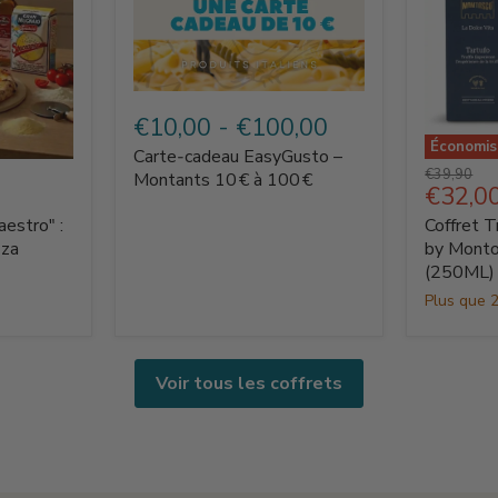
Carte‑cadeau
EasyGusto
€10,00
-
€100,00
–
Économi
Carte‑cadeau EasyGusto –
Montants
Coffret
Prix
€39,90
10 €
Montants 10 € à 100 €
Truffe
Prix
€32,0
d'origine
à
La
actuel
100 €
aestro" :
Coffret T
Dolce
Vita
zza
by Monto
by
(250ML)
Montosc
Plus que 2
–
Tartuffo
(250ML)
Voir tous les coffrets