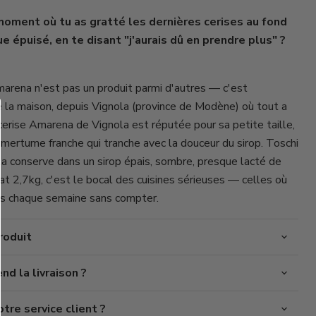
moment où tu as gratté les dernières cerises au fond
ue épuisé, en te disant "j'aurais dû en prendre plus" ?
Cliquez ou faites défiler pour zoomer
marena n'est pas un produit parmi d'autres — c'est
e la maison, depuis Vignola (province de Modène) où tout a
rise Amarena de Vignola est réputée pour sa petite taille,
amertume franche qui tranche avec la douceur du sirop. Toschi
et la conserve dans un sirop épais, sombre, presque lacté de
at 2,7kg, c'est le bocal des cuisines sérieuses — celles où
ts chaque semaine sans compter.
roduit
d la livraison ?
re service client ?