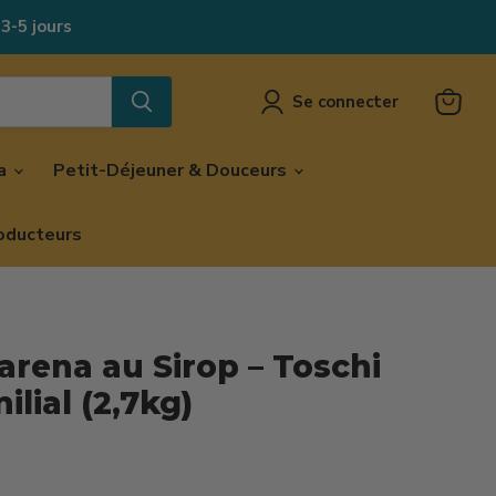
 3-5 jours
Se connecter
Voir
le
panier
za
Petit-Déjeuner & Douceurs
oducteurs
rena au Sirop – Toschi
lial (2,7kg)