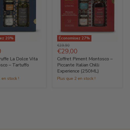
sez
20
%
Économisez
27
%
Coffret
Prix
€39,90
Piment
Prix
0
€29,00
d'origine
Montosco
actuel
ruffe La Dolce Vita
Coffret Piment Montosco –
–
Piccante
sco – Tartuffo
Piccante Italian Chilli
Italian
Experience (250ML)
o
Chilli
 en stock !
Plus que 2 en stock !
Experience
(250ML)