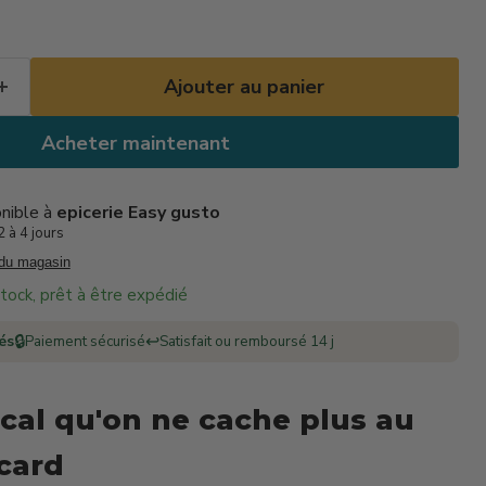
Ajouter au panier
Acheter maintenant
onible à
epicerie Easy gusto
 à 4 jours
 du magasin
 stock, prêt à être expédié
🔒
↩️
rés
Paiement sécurisé
Satisfait ou remboursé 14 j
cal qu'on ne cache plus au
card