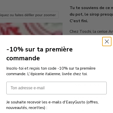
Tu te souviens de ce 
du pot, le sirop presq
liquez ou faites défiler pour zoomer
C'est fini.
Chez Toschi, la cerise A
l'obsession fondatrice d
commencé en 1945. La ce
-10% sur ta première
sa chair dense et cette 
commande
la cueille, la travaille 
sucre concentré. Le form
Inscris-toi et reçois ton code -10% sur ta première
l'on prépare des desser
commande. L'épicerie italienne, livrée chez toi.
Email
En savoir plus sur ce p
Combien de temps pren
Je souhaite recevoir les e-mails d'EasyGusto (offres,
nouveautés, recettes) :
Comment contacter not