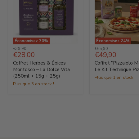
Économisez
30
%
Économisez
24
%
Coffret
Coffret
Prix
Prix
€39,90
€65,90
Herbes
"Pizzaiolo
Prix
Prix
€28,00
€49,90
d'origine
d'origine
&
Maestro"
actuel
actuel
Coffret Herbes & Épices
Coffret "Pizzaiolo M
Épices
:
Montosco
Le
Montosco – La Dolce Vita
Le Kit Technique Pi
–
Kit
(250ml + 15g + 25g)
Plus que 1 en stock !
La
Technique
Plus que 3 en stock !
Dolce
Pizza
Vita
(250ml
+
15g
+
25g)