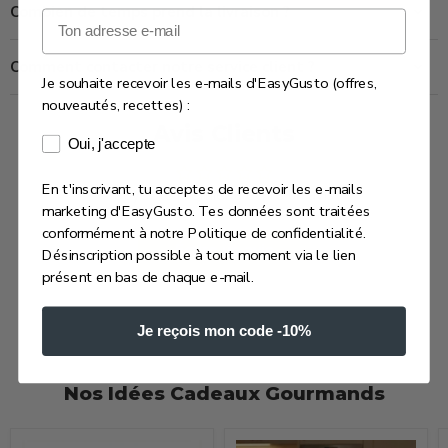
Combien de temps prend la livraison ?
Email
Comment contacter notre service client ?
Je souhaite recevoir les e-mails d'EasyGusto (offres,
nouveautés, recettes) :
Avis Clients
Consentement e-mails marketing
Oui, j'accepte
En t'inscrivant, tu acceptes de recevoir les e-mails
Soyez le premier à écrire un avis
marketing d'EasyGusto. Tes données sont traitées
conformément à notre Politique de confidentialité.
Écrire un avis
Désinscription possible à tout moment via le lien
présent en bas de chaque e-mail.
Je reçois mon code -10%
Nos Idées Cadeaux Gourmands