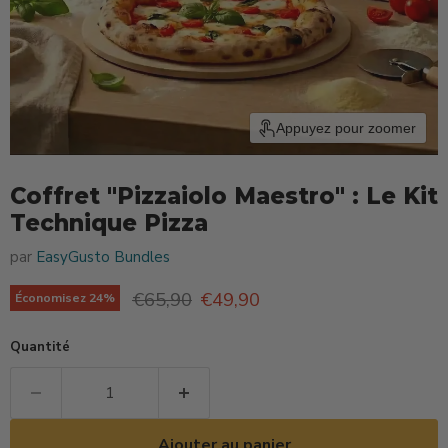
Appuyez pour zoomer
Coffret "Pizzaiolo Maestro" : Le Kit
Technique Pizza
par
EasyGusto Bundles
Prix d'origine
Prix actuel
€65,90
€49,90
Économisez
24
%
Quantité
Ajouter au panier