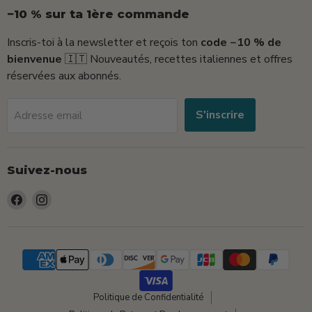
−10 % sur ta 1ère commande
Inscris-toi à la newsletter et reçois ton
code −10 % de
bienvenue
🇮🇹 Nouveautés, recettes italiennes et offres
réservées aux abonnés.
S'inscrire
Adresse email
Suivez-nous
Trouvez-
Trouvez-
nous
nous
sur
sur
Facebook
Instagram
Politique de Confidentialité