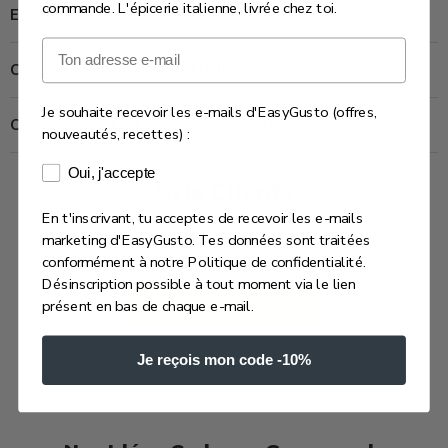
commande. L'épicerie italienne, livrée chez toi.
En savoir plus sur ce produit
Email
Combien de temps prend la livraison ?
Je souhaite recevoir les e-mails d'EasyGusto (offres,
Comment contacter notre service client ?
nouveautés, recettes) :
Consentement e-mails marketing
Oui, j'accepte
Avis Clients
En t'inscrivant, tu acceptes de recevoir les e-mails
marketing d'EasyGusto. Tes données sont traitées
Soyez le premier à écrire un avis
conformément à notre Politique de confidentialité.
Désinscription possible à tout moment via le lien
présent en bas de chaque e-mail.
Écrire un avis
Je reçois mon code -10%