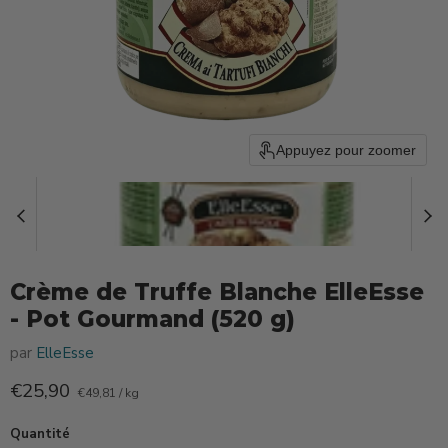
Appuyez pour zoomer
Crème de Truffe Blanche ElleEsse
- Pot Gourmand (520 g)
par
ElleEsse
Prix actuel
€25,90
€49,81
/
kg
Quantité