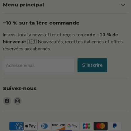
Menu principal
−10 % sur ta 1ère commande
Inscris-toi à la newsletter et reçois ton
code −10 % de
bienvenue
🇮🇹 Nouveautés, recettes italiennes et offres
réservées aux abonnés.
S'inscrire
Adresse email
Suivez-nous
Trouvez-
Trouvez-
nous
nous
sur
sur
Facebook
Instagram