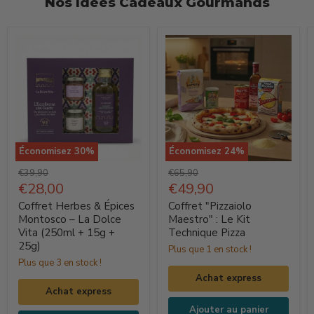
Nos Idées Cadeaux Gourmands
Économisez
30
%
Économisez
24
%
Coffret
Coffret
Prix
Prix
€39,90
€65,90
Herbes
d'origine
Prix
"Pizzaiolo
d'origine
Prix
€28,00
€49,90
actuel
actuel
&
Maestro"
Coffret Herbes & Épices
Coffret "Pizzaiolo
Épices
:
Montosco – La Dolce
Maestro" : Le Kit
Vita (250ml + 15g +
Technique Pizza
Montosco
Le
25g)
Plus que 1 en stock !
–
Kit
Plus que 3 en stock !
La
Technique
Achat express
Dolce
Pizza
Achat express
Vita
Ajouter au panier