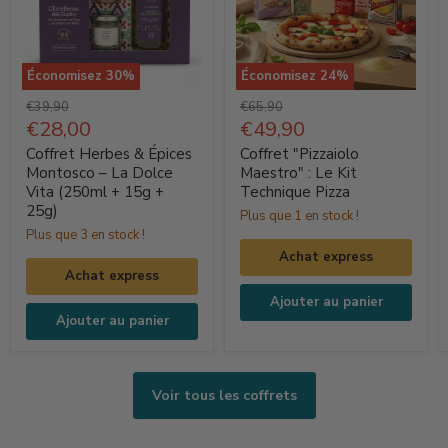
Économisez
30
%
Économisez
24
%
Coffret
Coffret
Prix
Prix
€39,90
€65,90
Herbes
d'origine
Prix
"Pizzaiolo
d'origine
Prix
€28,00
€49,90
actuel
actuel
&
Maestro"
Coffret Herbes & Épices
Coffret "Pizzaiolo
Épices
:
Montosco – La Dolce
Maestro" : Le Kit
Vita (250ml + 15g +
Technique Pizza
Montosco
Le
25g)
Plus que 1 en stock !
–
Kit
Plus que 3 en stock !
La
Technique
Achat express
Dolce
Pizza
Achat express
Vita
Ajouter au panier
(250ml
Ajouter au panier
+
15g
+
Voir tous les coffrets
25g)