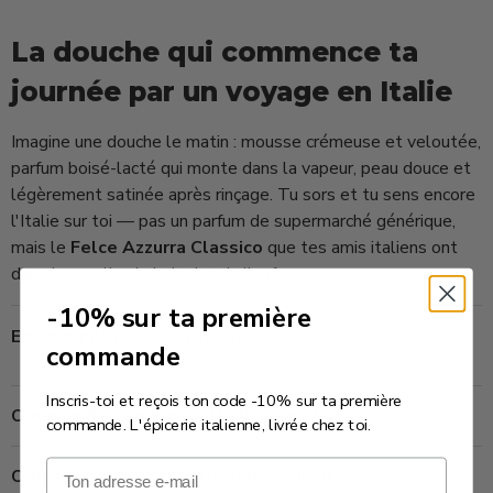
La douche qui commence ta
journée par un voyage en Italie
Imagine une douche le matin : mousse crémeuse et veloutée,
parfum boisé-lacté qui monte dans la vapeur, peau douce et
légèrement satinée après rinçage. Tu sors et tu sens encore
l'Italie sur toi — pas un parfum de supermarché générique,
mais le
Felce Azzurra Classico
que tes amis italiens ont
dans leur salle de bain depuis l'enfance.
-10% sur ta première
En savoir plus sur ce produit
commande
Inscris-toi et reçois ton code -10% sur ta première
Combien de temps prend la livraison ?
commande. L'épicerie italienne, livrée chez toi.
Email
Comment contacter notre service client ?