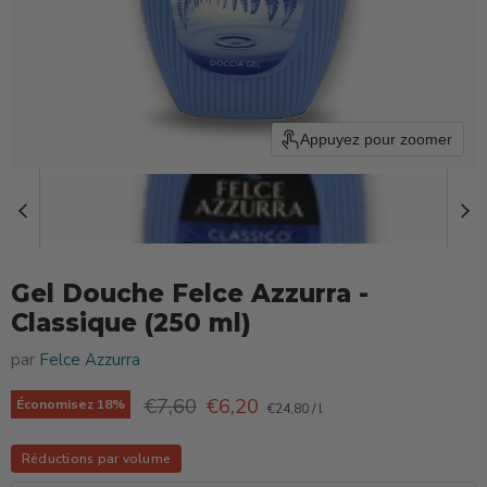
Appuyez pour zoomer
Gel Douche Felce Azzurra -
Classique (250 ml)
par
Felce Azzurra
Prix d'origine
Prix actuel
€7,60
€6,20
Économisez
18
%
€24,80
/
l
Réductions par volume