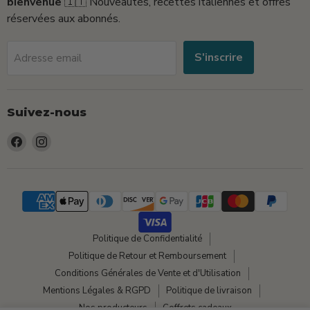
bienvenue
🇮🇹 Nouveautés, recettes italiennes et offres
réservées aux abonnés.
S'inscrire
Adresse email
Suivez-nous
Trouvez-
Trouvez-
nous
nous
sur
sur
Facebook
Instagram
Politique de Confidentialité
Politique de Retour et Remboursement
Conditions Générales de Vente et d'Utilisation
Mentions Légales & RGPD
Politique de livraison
Nos producteurs
Coffrets cadeaux