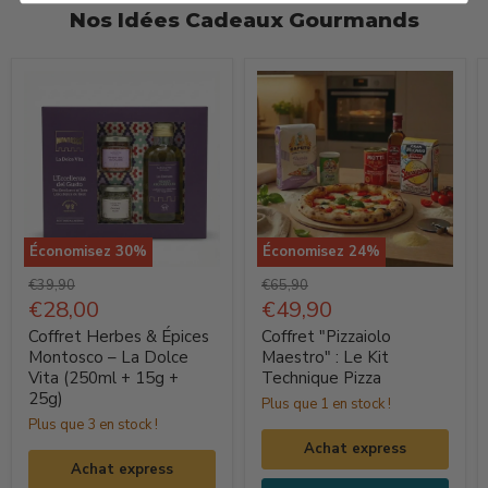
Nos Idées Cadeaux Gourmands
Économisez
30
%
Économisez
24
%
Coffret
Coffret
Prix
Prix
€39,90
€65,90
Herbes
d'origine
Prix
"Pizzaiolo
d'origine
Prix
€28,00
€49,90
actuel
actuel
&
Maestro"
Coffret Herbes & Épices
Coffret "Pizzaiolo
Épices
:
Montosco – La Dolce
Maestro" : Le Kit
Vita (250ml + 15g +
Technique Pizza
Montosco
Le
25g)
Plus que 1 en stock !
–
Kit
Plus que 3 en stock !
La
Technique
Achat express
Dolce
Pizza
Achat express