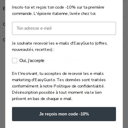
Inscris-toi et reçois ton code -10% sur ta première
En savoir plus sur ce produit
commande. L'épicerie italienne, livrée chez toi.
Combien de temps prend la livraison ?
Email
Comment contacter notre service client ?
Je souhaite recevoir les e-mails d'EasyGusto (offres,
nouveautés, recettes) :
Avis Clients
Consentement e-mails marketing
Oui, j'accepte
En t'inscrivant, tu acceptes de recevoir les e-mails
Soyez le premier à écrire un avis
marketing d'EasyGusto. Tes données sont traitées
conformément à notre Politique de confidentialité.
Écrire un avis
Désinscription possible à tout moment via le lien
présent en bas de chaque e-mail.
Je reçois mon code -10%