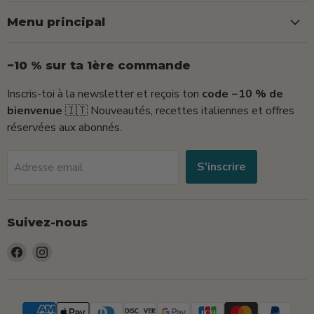
Menu principal
−10 % sur ta 1ère commande
Inscris-toi à la newsletter et reçois ton
code −10 % de
bienvenue
🇮🇹 Nouveautés, recettes italiennes et offres
réservées aux abonnés.
S'inscrire
Adresse email
Suivez-nous
Trouvez-
Trouvez-
nous
nous
sur
sur
Facebook
Instagram