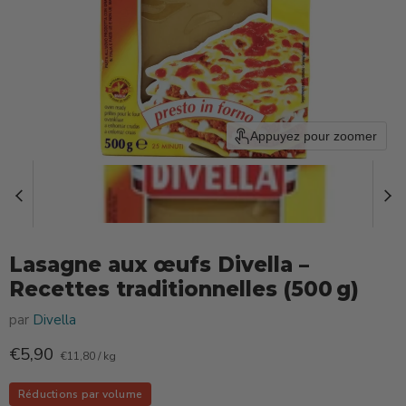
Appuyez pour zoomer
Lasagne aux œufs Divella –
Recettes traditionnelles (500 g)
par
Divella
Prix actuel
€5,90
€11,80
/
kg
Réductions par volume