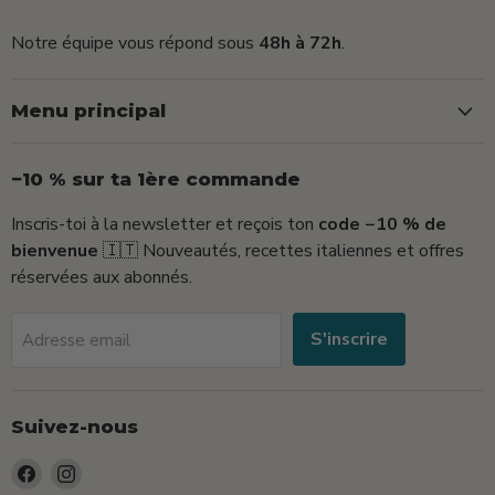
Notre équipe vous répond sous
48h à 72h
.
Menu principal
−10 % sur ta 1ère commande
Inscris-toi à la newsletter et reçois ton
code −10 % de
bienvenue
🇮🇹 Nouveautés, recettes italiennes et offres
réservées aux abonnés.
S'inscrire
Adresse email
Suivez-nous
Trouvez-
Trouvez-
nous
nous