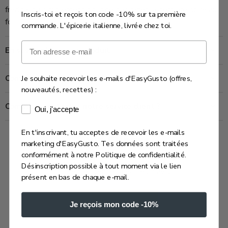
fredda, ou simplement pour ne pas rater la dernière spire au
Inscris-toi et reçois ton code -10% sur ta première
fond du paquet.
commande. L'épicerie italienne, livrée chez toi.
Email
En savoir plus sur ce produit
Je souhaite recevoir les e-mails d'EasyGusto (offres,
Combien de temps prend la livraison ?
nouveautés, recettes) :
Comment contacter notre service client ?
Consentement e-mails marketing
Oui, j'accepte
En t'inscrivant, tu acceptes de recevoir les e-mails
Avis Clients
marketing d'EasyGusto. Tes données sont traitées
conformément à notre Politique de confidentialité.
Désinscription possible à tout moment via le lien
Soyez le premier à écrire un avis
présent en bas de chaque e-mail.
Écrire un avis
Je reçois mon code -10%