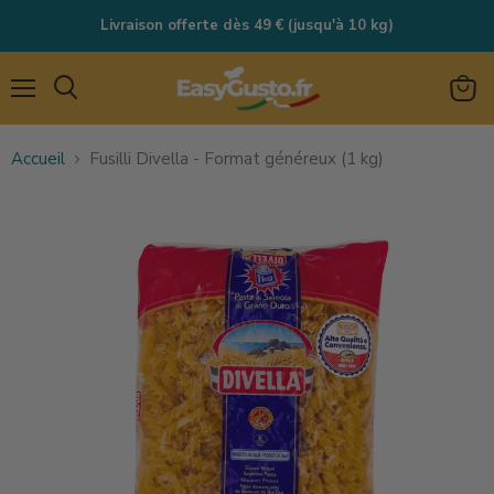
Livraison offerte dès 49 € (jusqu'à 10 kg)
Menu
Rechercher
Voir
le
Accueil
Fusilli Divella - Format généreux (1 kg)
panie