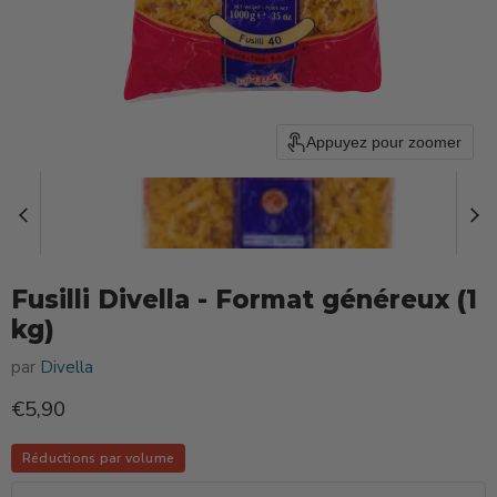
Appuyez pour zoomer
Fusilli Divella - Format généreux (1
kg)
par
Divella
Prix actuel
€5,90
Réductions par volume