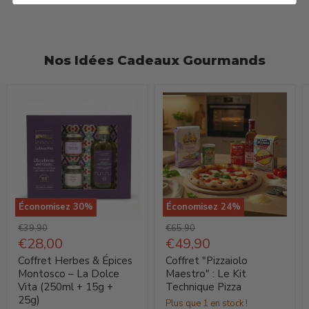
Nos Idées Cadeaux Gourmands
Économisez
30
%
Économisez
24
%
Coffret
Coffret
Prix
Prix
€39,90
€65,90
Herbes
d'origine
Prix
"Pizzaiolo
d'origine
Prix
€28,00
€49,90
actuel
actuel
&
Maestro"
Coffret Herbes & Épices
Coffret "Pizzaiolo
Épices
:
Montosco – La Dolce
Maestro" : Le Kit
Vita (250ml + 15g +
Technique Pizza
Montosco
Le
25g)
Plus que 1 en stock !
–
Kit