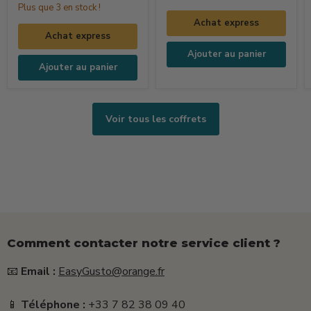
Plus que 3 en stock !
La
Technique
Achat express
Dolce
Pizza
Achat express
Vita
Ajouter au panier
(250ml
Ajouter au panier
+
15g
+
Voir tous les coffrets
25g)
Comment contacter notre service client ?
📧
Email :
EasyGusto@orange.fr
📱
Téléphone :
+33 7 82 38 09 40