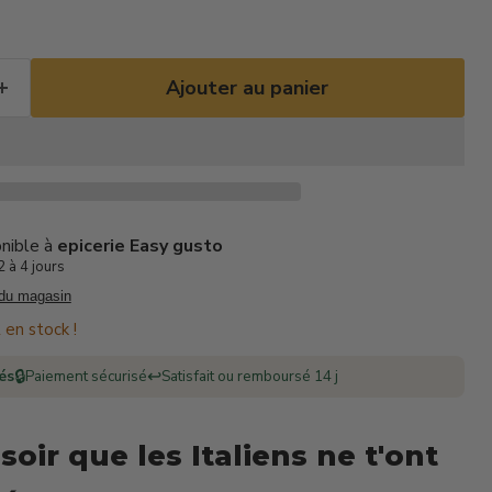
Ajouter au panier
onible à
epicerie Easy gusto
 à 4 jours
 du magasin
 en stock !
🔒
↩️
rés
Paiement sécurisé
Satisfait ou remboursé 14 j
 soir que les Italiens ne t'ont