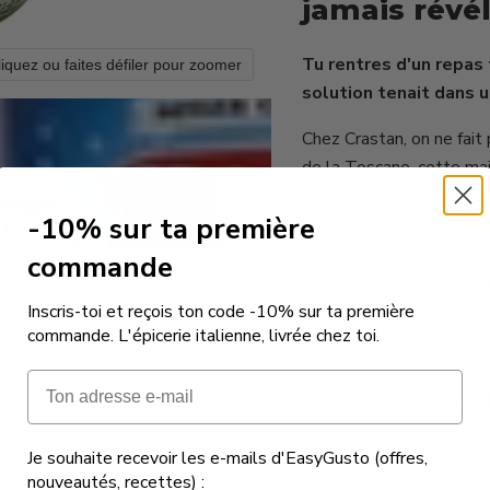
jamais révé
Tu rentres d'un repas 
liquez ou faites défiler pour zoomer
solution tenait dans u
Chez Crastan, on ne fait
de la Toscane, cette ma
décennies avec une formu
-10% sur ta première
arôme naturel de citron. 
retrouver son équilibre 
commande
de la poudre, de l'eau fr
connaissent depuis leur 
Inscris-toi et reçois ton code -10% sur ta première
commande. L'épicerie italienne, livrée chez toi.
le tiroir de la cuisine, ju
Email
En savoir plus sur ce p
Combien de temps pren
Je souhaite recevoir les e-mails d'EasyGusto (offres,
nouveautés, recettes) :