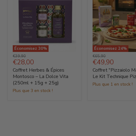
Économisez
30
%
Économisez
24
%
Coffret
Coffret
Prix
Prix
€39,90
€65,90
Herbes
"Pizzaiolo
Prix
Prix
€28,00
€49,90
d'origine
d'origine
&
Maestro"
actuel
actuel
Coffret Herbes & Épices
Coffret "Pizzaiolo M
Épices
:
Montosco
Le
Montosco – La Dolce Vita
Le Kit Technique Pi
–
Kit
(250ml + 15g + 25g)
Plus que 1 en stock !
La
Technique
Plus que 3 en stock !
Dolce
Pizza
Vita
(250ml
+
15g
+
25g)