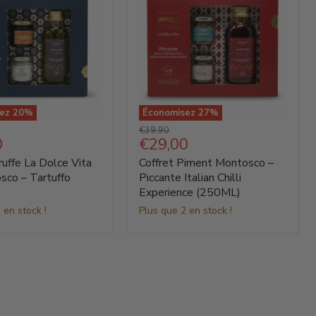
sez
20
%
Économisez
27
%
Coffret
Prix
€39,90
Piment
Prix
0
€29,00
d'origine
Montosco
actuel
ruffe La Dolce Vita
Coffret Piment Montosco –
–
Piccante
sco – Tartuffo
Piccante Italian Chilli
Italian
Experience (250ML)
o
Chilli
 en stock !
Plus que 2 en stock !
Experience
(250ML)