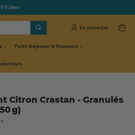
 3-5 jours
Se connecter
Voir
le
panier
za
Petit-Déjeuner & Douceurs
oducteurs
t Citron Crastan - Granulés
50 g)
te