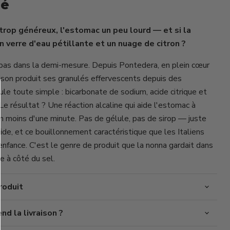
lé
trop généreux, l'estomac un peu lourd — et si la
Cliquez ou faites défiler pour zoomer
n verre d'eau pétillante et un nuage de citron ?
 pas dans la demi-mesure. Depuis Pontedera, en plein cœur
ison produit ses granulés effervescents depuis des
le toute simple : bicarbonate de sodium, acide citrique et
Le résultat ? Une réaction alcaline qui aide l'estomac à
en moins d'une minute. Pas de gélule, pas de sirop — juste
oide, et ce bouillonnement caractéristique que les Italiens
enfance. C'est le genre de produit que la nonna gardait dans
ste à côté du sel.
roduit
d la livraison ?