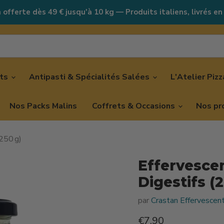
 offerte dès 49 € jusqu'à 10 kg — Produits italiens, livrés en
nts
Antipasti & Spécialités Salées
L'Atelier Piz
Nos Packs Malins
Coffrets & Occasions
Nos pr
(250 g)
Effervescen
Digestifs (2
par
Crastan Effervescen
Prix actuel
€7,90