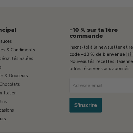
ncipal
−10 % sur ta 1ère
commande
Sauces
Inscris-toi à la newsletter et r
gres & Condiments
code −10 % de bienvenue
🇮
pécialités Salées
Nouveautés, recettes italienne
a
offres réservées aux abonnés.
er & Douceurs
 Chocolats
Adresse email
r Italien
lins
S'inscrire
casions
urs