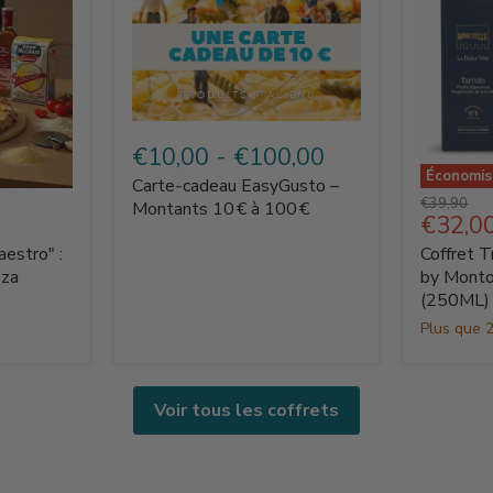
Carte‑cadeau
EasyGusto
€10,00
-
€100,00
–
Économi
Carte‑cadeau EasyGusto –
Montants
Coffret
Prix
€39,90
10 €
Montants 10 € à 100 €
Truffe
Prix
€32,0
d'origine
à
La
actuel
100 €
aestro" :
Coffret T
Dolce
Vita
zza
by Monto
by
(250ML)
Montosc
Plus que 2
–
Tartuffo
(250ML)
Voir tous les coffrets