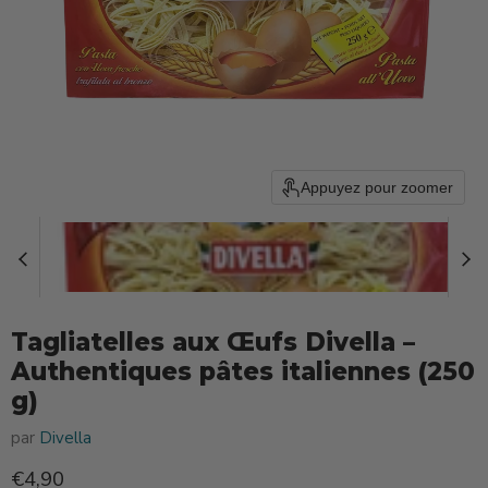
Appuyez pour zoomer
Tagliatelles aux Œufs Divella –
Authentiques pâtes italiennes (250
g)
par
Divella
Prix actuel
€4,90