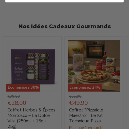
Nos Idées Cadeaux Gourmands
Économisez
30
%
Économisez
24
%
Coffret
Coffret
Prix
Prix
€39,90
€65,90
Herbes
d'origine
Prix
"Pizzaiolo
d'origine
Prix
€28,00
€49,90
actuel
actuel
&
Maestro"
Coffret Herbes & Épices
Coffret "Pizzaiolo
Épices
:
Montosco – La Dolce
Maestro" : Le Kit
Vita (250ml + 15g +
Technique Pizza
Montosco
Le
25g)
Plus que 1 en stock !