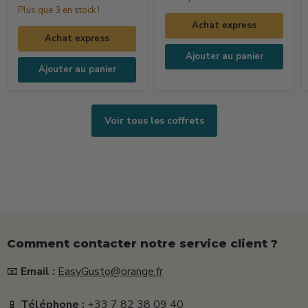
–
Kit
Plus que 3 en stock !
La
Technique
Achat express
Dolce
Pizza
Achat express
Vita
Ajouter au panier
(250ml
Ajouter au panier
+
15g
+
Voir tous les coffrets
25g)
Comment contacter notre service client ?
📧
Email :
EasyGusto@orange.fr
📱
Téléphone :
+33 7 82 38 09 40