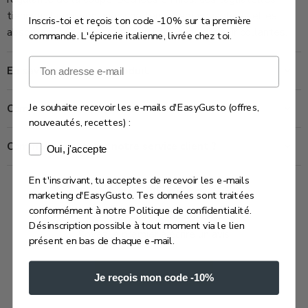
tiennent la cuisson avec une tenue remarquable — elles
Inscris-toi et reçois ton code -10% sur ta première
absorbent la sauce sans se déliter, sans devenir collantes.
commande. L'épicerie italienne, livrée chez toi.
Email
En savoir plus sur ce produit
Je souhaite recevoir les e-mails d'EasyGusto (offres,
Combien de temps prend la livraison ?
nouveautés, recettes) :
Comment contacter notre service client ?
Consentement e-mails marketing
Oui, j'accepte
En t'inscrivant, tu acceptes de recevoir les e-mails
Avis Clients
marketing d'EasyGusto. Tes données sont traitées
conformément à notre Politique de confidentialité.
Désinscription possible à tout moment via le lien
Soyez le premier à écrire un avis
présent en bas de chaque e-mail.
Écrire un avis
Je reçois mon code -10%