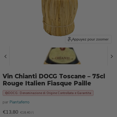
Appuyez pour zoomer
Vin Chianti DOCG Toscane – 75cl
Rouge Italien Fiasque Paille
DOCG · Denominazione di Origine Controllata e Garantita
par
Piantaferro
Prix actuel
€13,80
€18,40
/
l