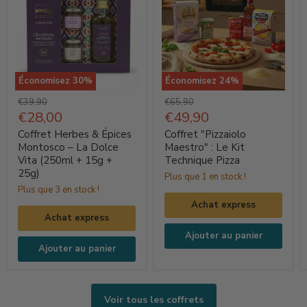
Économisez
30
%
Économisez
24
%
Coffret
Coffret
Prix
Prix
€39,90
€65,90
Herbes
d'origine
Prix
"Pizzaiolo
d'origine
Prix
€28,00
€49,90
actuel
actuel
&
Maestro"
Coffret Herbes & Épices
Coffret "Pizzaiolo
Épices
:
Montosco – La Dolce
Maestro" : Le Kit
Vita (250ml + 15g +
Technique Pizza
Montosco
Le
25g)
Plus que 1 en stock !
–
Kit
Plus que 3 en stock !
La
Technique
Achat express
Dolce
Pizza
Achat express
Vita
Ajouter au panier
(250ml
Ajouter au panier
+
15g
+
Voir tous les coffrets