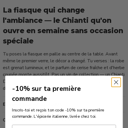
La fiasque qui change
l'ambiance — le Chianti qu'on
ouvre en semaine sans occasion
spéciale
Tu poses la fiasque en paille au centre de la table. Avant
même le premier verre, le décor a changé. Tu verses : la robe
est grenat lumineux, et le parfum de cerise fraîche et d'herbe
coupée monte aussitôt. Pas un vin de collection — un Chianti
DOCG des collines entre Florence et Sienne, pour le plaisir
-10% sur ta première
direct.
commande
En savoir plus sur ce produit
Inscris-toi et reçois ton code -10% sur ta première
commande. L'épicerie italienne, livrée chez toi.
Combien de temps prend la livraison ?
Email