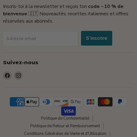
Inscris-toi à la newsletter et reçois ton
code −10 % de
bienvenue
🇮🇹 Nouveautés, recettes italiennes et offres
réservées aux abonnés.
S'inscrire
Adresse email
Suivez-nous
Trouvez-
Trouvez-
nous
nous
sur
sur
Facebook
Instagram
Politique de Confidentialité
Politique de Retour et Remboursement
Conditions Générales de Vente et d'Utilisation